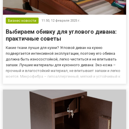
Бизнес новости
11:50,
12 февраля 2025 г.
Выбираем обивку для углового дивана:
практичные советы
Какие ткани лучше для кухни? Угловой диван на кухню
подвергается интенсивной эксплуатации, поэтому его обивка
должна быть износостойкой, легко чиститься и не впитывать
запахи. Лучшие материалы для кухонного дивана: Эко-кожа –
прочный и влагостойкий материал, не впитывает запахи и легко
моется. Микрофибра – гипоаллергенный, мягкий и устойчивый к
загрязнениям вариант. Жаккард – стильный и долговечный, но
требует бережного ухода. Рогожка – плотная ткань с нат...