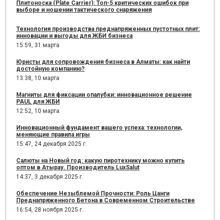
Плитоноска (Plate Carrier): Топ-5 критических ошибок при
выборе и ношении тактического снаряжения
Технология производства преднапряженных пустотных плит:
инновации и выгоды для ЖБИ бизнеса
15:59,
31 марта
Юристы для сопровождения бизнеса в Алматы: как найти
достойную компанию?
13:38,
10 марта
Магниты для фиксации опалубки: инновационное решение
PAUL для ЖБИ
12:52,
10 марта
Инновационный фундамент вашего успеха: технологии,
меняющие правила игры
15:47,
24 декабря 2025 г.
Салюты на Новый год: какую пиротехнику можно купить
оптом в Атырау. Производитель LuxSalut
14:37,
3 декабря 2025 г.
Обеспечение Незыблемой Прочности: Роль Цанги
Преднапряженного Бетона в Современном Строительстве
16:54,
28 ноября 2025 г.