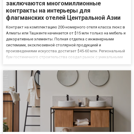
заключаются многомиллионные
контракты на интерьеры для
флагманских отелей Центральной Азии
Контракт на комплектацию 200-номерного отеля класса люкс в
Алматы или Ташкенте начинается от $15 млн только на мебель и
декоративные элементы. Полная отделка с инженерными
системами, эксклюзивной столярной продукцией и
произведениями искусства достигает $45-60 млн. Региональный
бум гостиничного строительства создал рынок с уникальными
требованиями: заказчики ожидают уровень исполнения
дворцовых резиденций при жестких сроках сдачи объектов.
Ведущие производ...