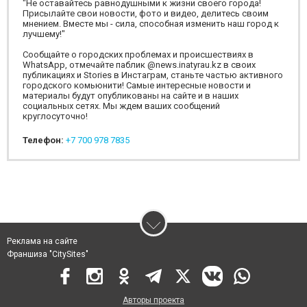
"Не оставайтесь равнодушными к жизни своего города!
Присылайте свои новости, фото и видео, делитесь своим
мнением. Вместе мы - сила, способная изменить наш город к
лучшему!"
Сообщайте о городских проблемах и происшествиях в
WhatsApp, отмечайте паблик @news.inatyrau.kz в своих
публикациях и Stories в Инстаграм, станьте частью активного
городского комьюнити! Самые интересные новости и
материалы будут опубликованы на сайте и в наших
социальных сетях. Мы ждем ваших сообщений
круглосуточно!
Телефон:
+7 700 978 7835
Реклама на сайте
Франшиза "CitySites"
Авторы проекта