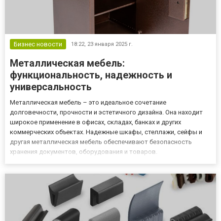
Бизнес новости
18:22,
23 января 2025 г.
Металлическая мебель:
функциональность, надежность и
универсальность
Металлическая мебель – это идеальное сочетание
долговечности, прочности и эстетичного дизайна. Она находит
широкое применение в офисах, складах, банках и других
коммерческих объектах. Надежные шкафы, стеллажи, сейфы и
другая металлическая мебель обеспечивают безопасность
хранения документов, оборудования и товаров.
Производственная компания LKW, лидер в Казахстане,
предлагает качественные сейфы в Алматы и другие
металлические изделия для бизнеса любого мас...