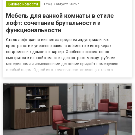
Бизнес новости
17:40,
7 августа 2025 г.
Мебель для ванной комнаты в стиле
лофт: сочетание брутальности и
функциональности
Стиль лофт давно вышел за пределы индустриальных
пространств и уверенно занял своё место в интерьерах
современных домов и квартир. Особенно эффектно он
смотрится в ванной комнате, где контраст между грубыми
материалами и изысканными деталями придаёт помещению
особый шарм. Одной из ключевых составляющих такого
интерьера является правильно подобранная мебель, купить
которую можно на https://zeta.kz/. Особенности мебели в стиле
лофт Мебель для ванной в стиле...