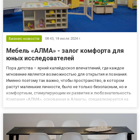
Бизнес новости
08:43,
18 июля 2024 г.
Мебель «АЛМА» - залог комфорта для
юных исследователей
Пора детства – яркий калейдоскоп впечатлений, где каждое
мгновение является возможностью для открытия и познания.
Именно поэтому так важно, чтобы пространство, в котором
растут маленькие личности, было не только безопасным, но и
комфортным, стимулирующим их развитие и любознательность.
Компания «АЛМА», основанная в Алматы, специализируется на
производстве мебели для детских дошкольных учреждений,
создавая такую среду, где каждый ребёнок чувствует себя
уютн...