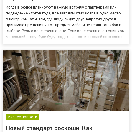
Когда в офисе планируют важную встречу с партнерами или
подведение итогов года, все взгляды упираются в одно место —
в центр комнаты. Там, где люди сидят друг напротив друга и
принимают решения. Этот предмет мебели не терпит ошибок в
выборе. Речь о конференц столе. Если конференц стол слишком
маленький — ноутбуки будут падать, а локти соседей постоянно
мешать. Если слишком высокий или низкий — через час
совещания у всех заболит спина. Важно понимать: обычн...
Бизнес новости
Новый стандарт роскоши: Как