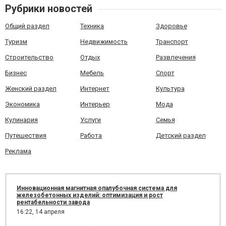
Рубрики новостей
мебели https://w...
Общий раздел
Техника
Здоровье
Туризм
Недвижимость
Транспорт
Строительство
Отдых
Развлечения
Бизнес
Мебель
Спорт
Женский раздел
Интернет
Культура
Экономика
Интерьер
Мода
Кулинария
Услуги
Семья
Путешествия
Работа
Детский раздел
Реклама
Инновационная магнитная опалубочная система для
железобетонных изделий: оптимизация и рост
рентабельности завода
16:22,
14 апреля