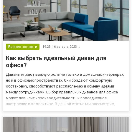
Бизнес новости
19:23,
16 августа 2023 г.
Как выбрать идеальный диван для
офиса?
Диваны играют важную роль не только в домашних интерьерах,
но и в офисных пространствах. Они создают комфортную
обстановку, способствуют расслаблению и обмену идеями
между сотрудниками. Выбор правильных диванов для офиса
может повысить производительность и повседневное
настроение в коллективе. В данной статье мы рассмотрим,
почему диваны становятся неотъемлемой частью офисной
мебели, какие параметры следует учитывать при выборе и, где
купить мягкую мебель...