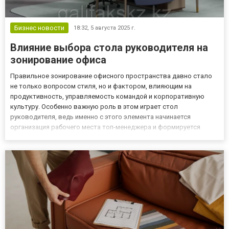
Бизнес новости
18:32,
5 августа 2025 г.
Влияние выбора стола руководителя на
зонирование офиса
Правильное зонирование офисного пространства давно стало
не только вопросом стиля, но и фактором, влияющим на
продуктивность, управляемость командой и корпоративную
культуру. Особенно важную роль в этом играет стол
руководителя, ведь именно с этого элемента начинается
организация рабочего места топ-менеджера и формируется
общее восприятие офиса сотрудниками, партнёрами и
клиентами. В каталоге компании Galifaks представлен широкий
выбор моделей, которые пом...