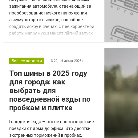
зажигания автомобиля, отвечающий за
преобразование низкого напряжения
аккумулятора в высокое, способное
создать искру в свечах. От её корректной
работы напрямую зависят лёгкий запуск
двигателя, устойчивость его работы и
эффективность расхода топлива. При
первых признаках неисправности
водителям стоит обратить внимание на
Бизнес новости
13:29,
14 июля 2025 г.
ассортимент катушек зажигания на сайте
Топ шины в 2025 году
https://zkz.kz/rubricator/rub168/, где
для города: как
представлена продукция...
выбрать для
повседневной езды по
пробкам и плитке
Городская езда — это не просто короткие
поездки от дома до офиса. Это десятки
экстренных торможений в пробках,