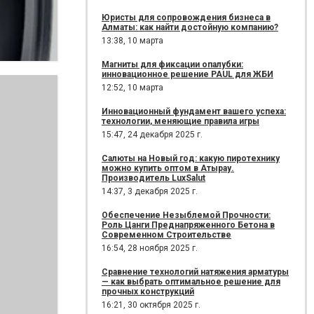
Юристы для сопровождения бизнеса в
Алматы: как найти достойную компанию?
13:38,
10 марта
Магниты для фиксации опалубки:
инновационное решение PAUL для ЖБИ
12:52,
10 марта
Инновационный фундамент вашего успеха:
технологии, меняющие правила игры
15:47,
24 декабря 2025 г.
Салюты на Новый год: какую пиротехнику
можно купить оптом в Атырау.
Производитель LuxSalut
14:37,
3 декабря 2025 г.
Обеспечение Незыблемой Прочности:
Роль Цанги Преднапряженного Бетона в
Современном Строительстве
16:54,
28 ноября 2025 г.
Сравнение технологий натяжения арматуры
— как выбрать оптимальное решение для
прочных конструкций
16:21,
30 октября 2025 г.