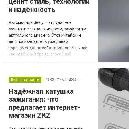
ценит стиль, технологии
и надёжность
Автомобили Geely — это удачное
сочетание технологичности, комфорта и
актуального дизайна. Этот китайский
автопроизводитель уже давно
зарекомендовал себя на мировом рынке
как надёжный бренд, способный
конкурировать с европейскими и
японскими марками. Сегодня Geely
предлагает широкий выбор моделей,
каждая из которых отличается
Бизнес новости
19:05,
17 июля 2025 г.
продуманной комплектацией, высоким
Надёжная катушка
уровнем безопасности и доступной ценой.
зажигания: что
Особенности автомобилей Geely Geely
делает ставку на иннов...
предлагает интернет-
магазин ZKZ
Катушка — ключевой элемент системы