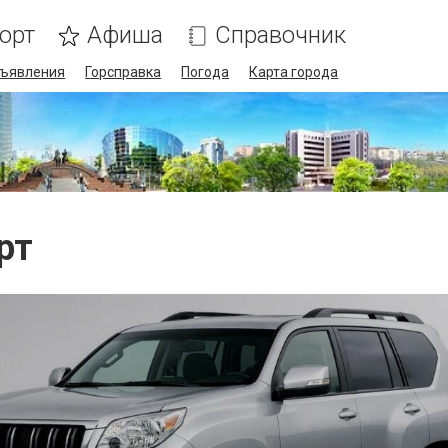
орт
Афиша
Справочник
ъявления
Горсправка
Погода
Карта города
рт