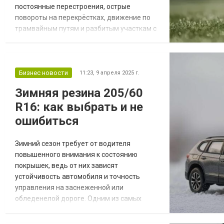
постоянные перестроения, острые
повороты на перекрёстках, движение по
трамвайным путям и разбитым участкам с
брусчаткой. В таких условиях шины
работают в стрессовом режиме, особенно
летом, когда асфальт раскалён, а потоки
машин практически не прекращаются.
Бизнес новости
11:23,
9 апреля 2025 г.
Водителям важно не только ощущать
Зимняя резина 205/60
безопасность, но и получать комфорт,
R16: как выбрать и не
предсказуемость и тиш...
ошибиться
Зимний сезон требует от водителя
повышенного внимания к состоянию
покрышек, ведь от них зависят
устойчивость автомобиля и точность
управления на заснеженной или
обледенелой дороге. Одним из самых
популярных решений в этом сегменте
считается резина 205 60 R16, подходящая