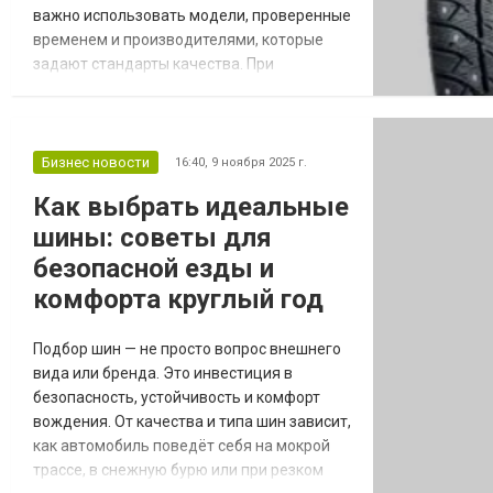
важно использовать модели, проверенные
временем и производителями, которые
задают стандарты качества. При
современном ассортименте купить шины
на легковое авто от мировых брендов
можно как для городских поездок, так и
для длительных маршрутов, при этом
Бизнес новости
16:40,
9 ноября 2025 г.
обращая внимание на сцепление,
Как выбрать идеальные
долговечность и устойчивость к разным
шины: советы для
погодным условиям. Основные критери...
безопасной езды и
комфорта круглый год
Подбор шин — не просто вопрос внешнего
вида или бренда. Это инвестиция в
безопасность, устойчивость и комфорт
вождения. От качества и типа шин зависит,
как автомобиль поведёт себя на мокрой
трассе, в снежную бурю или при резком