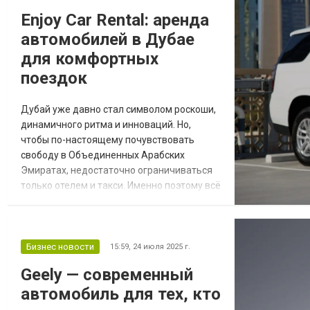
элементов, восстановления электрики.
Enjoy Car Rental: аренда
Чтобы найти нужные комплектующие по
автомобилей в Дубае
хорошим ценам, многие авт...
для комфортных
поездок
Дубай уже давно стал символом роскоши,
динамичного ритма и инноваций. Но,
чтобы по-настоящему почувствовать
свободу в Объединенных Арабских
Эмиратах, недостаточно ограничиваться
только отелем и такси. Именно поэтому всё
больше путешественников выбирают
надежный сервис аренды авто. Лучшим
решением станет прокат авто в Дубае,
который позволит исследовать не только
Бизнес новости
15:59,
24 июля 2025 г.
сам мегаполис, но и соседние города,
Geely — современный
включая столицу Абу-Даби. Зачем
автомобиль для тех, кто
арендовать авто в Дубае Мн...