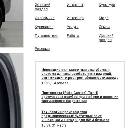
Женский
Интернет
Культура
раздел
Экономика
Интерьер
Мода
Кулинария
Услуги
Семья
Путешествия
Работа
Детский
раздел
Реклама
Инновационная магнитная опалубочная
система для железобетонных изделий:
оптимизация и рост рентабельности завода
16:22,
14 апреля
Плитоноска (Plate Carrier): Топ-5
критических ошибок при выборе и ношении
тактического снаряжения
Технология производства
преднапряженных пустотных плит:
инновации и выгоды для ЖБИ бизнеса
15:59,
31 марта