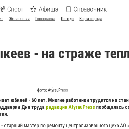
Спорт
Афиша
Справочник
ет
Объявления
Горсправка
Погода
Карта города
кеев - на страже тепл
фото: AtyrauPress
ает юбилей - 60 лет. Многие работники трудятся на ста
реддверии Дня труда
редакция AtyrauPress
пообщалась с
тия.
 - старший мастер по ремонту централизованного цеха АО 