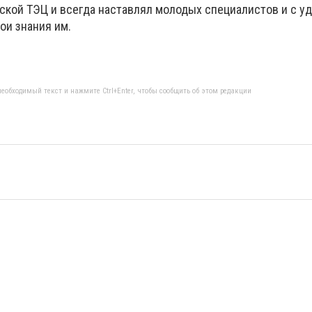
ской ТЭЦ и всегда наставлял молодых специалистов и с у
ои знания им.
еобходимый текст и нажмите Ctrl+Enter, чтобы сообщить об этом редакции