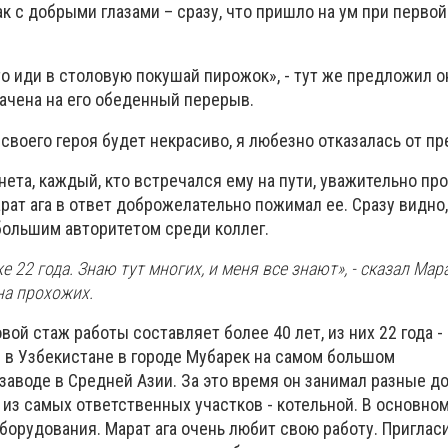
 с добрыми глазами – сразу, что пришло на ум при первой
то иди в столовую покушай пирожок», - тут же предложил о
начена на его обеденный перерыв.
своего героя будет некрасиво, я любезно отказалась от п
нета, каждый, кто встречался ему на пути, уважительно про
арат ага в ответ доброжелательно пожимал ее. Сразу видно,
большим авторитетом среди коллег.
 22 года. Знаю тут многих, и меня все знают», - сказал Мара
на прохожих.
вой стаж работы составляет более 40 лет, из них 22 года -
- в Узбекистане в городе Мубарек на самом большом
аводе в Средней Азии. За это время он занимал разные д
 из самых ответственных участков - котельной. В основно
борудования. Марат ага очень любит свою работу. Приглас