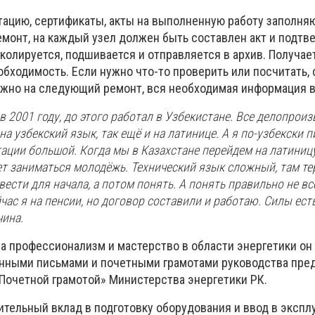
ацию, сертификаты, акты на выполненную работу заполня
емонт, на каждый узел должен быть составлен акт и подтв
околируется, подшивается и отправляется в архив. Получае
обходимость. Если нужно что-то проверить или посчитать, 
ужно на следующий ремонт, вся необходимая информация в
 2001 году, до этого работал в Узбекистане. Все делопроиз
а узбекский язык, так ещё и на латинице. А я по-узбекски п
ции большой. Когда мы в Казахстане перейдем на латиницу
т заниматься молодёжь. Технический язык сложный, там те
ести для начала, а потом понять. А понять правильно не вс
час я на пенсии, но договор составили и работаю. Силы ест
чина.
за профессионализм и мастерство в области энергетики он
нными письмами и почетными грамотами руководства пред
«Почетной грамотой» Министерства энергетики РК.
тельный вклад в подготовку оборудования и ввод в экспл