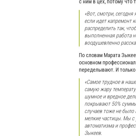
с ним в цех, потому что
«Вот, смотри, сегодня 
если идет капремонт ко
распределить так, что
выполненная работа не
воодушевленно расска
По словам Марата Зыкеев
основном профессиональн
переделывают. И только
«Самое трудное в наше
самую жару температур
шумное и вредное дел
покрывают 50% суммы 
случаев тоже не было н
мелкие частицы. Мы с 
автоматизма и професс
Зыкеев.