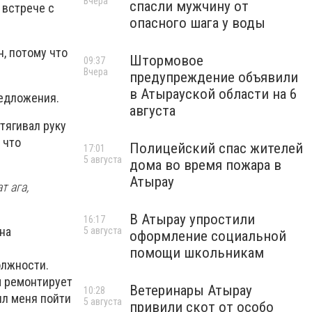
Вчера
спасли мужчину от
 встрече с
опасного шага у воды
н, потому что
Штормовое
09:37
Вчера
предупреждение объявили
в Атырауской области на 6
редложения.
августа
тягивал руку
 что
Полицейский спас жителей
17:01
5 августа
дома во время пожара в
Атырау
т ага,
В Атырау упростили
16:17
 на
5 августа
оформление социальной
помощи школьникам
олжности.
м ремонтирует
Ветеринары Атырау
10:28
ил меня пойти
5 августа
привили скот от особо