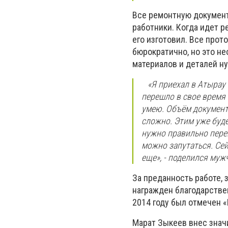
Все ремонтную документ
работники. Когда идет р
его изготовил. Все прот
бюрократично, но это не
материалов и деталей н
«Я приехал в Атырау в
перешло в свое время н
умею. Объём документа
сложно. Этим уже буде
нужно правильно перев
можно запутаться. Сей
еще», - поделился муж
За преданность работе, 
награжден благодарстве
2014 году был отмечен 
Марат Зыкеев внес значи