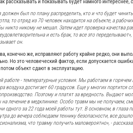
 так рассказывать и показывать будет намного интереснее, 
я должен был по плану распределить, кто и что будет чинить
тла, то отряд из 70 человек находится на объекте, а рабочи
бы никто никому не мешал. Затем идет проверка качества ра
удовлетворительна и есть брак, то все это переделывают», 
зывает он.
а, конечно же, исправляют работу крайне редко, они выпо
о. Но это человеческий фактор, если допускается ошибка
 потом объект сдают в эксплуатацию.
й работе - температурные условия. Мы работаем в горячем 
а воздуха достигает 60 градусов. Еще у многих портится сл
опроизводство. Поэтому и платят за вредность. Выдают мол
на лечение в медклинике. Особо травм мы не получаем, см
и одного за 22 года моей работы тут. В основном, в глаза п
утра до вечера соблюдаем технику безопасности, все дошло
ионализма, что травму получить маловероятно», - рассказ