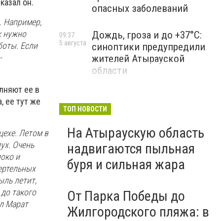
сказал он.
опасных заболеваний
. Например,
х нужно
Дождь, гроза и до +37°C:
09:37
5 августа
боты. Если
синоптики предупредили
-
жителей Атырауской
области
лняют ее в
, ее тут же
ТОП НОВОСТИ
На Атыраускую область
цехе. Летом в
ух. Очень
надвигаются пыльная
око и
буря и сильная жара
ертельных
ыль летит,
 до такого
От Парка Победы до
ал Марат
Жилгородского пляжа: в