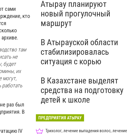
Атырау планируют
ют сами
новый прогулочный
ерждение, кто
маршрут
тся
сколько
 архиве.
В Атырауской области
водство там
стабилизировалась
исать не
ситуация с корью
, будет
рмины, их
е могут,
В Казахстане выделят
ь работать
средства на подготовку
детей к школе
 не раз был
приятия. В
ПРЕДПРИЯТИЯ АТЫРАУ
уатацию IV
Трихолог, лечение выпадения волос, лечение