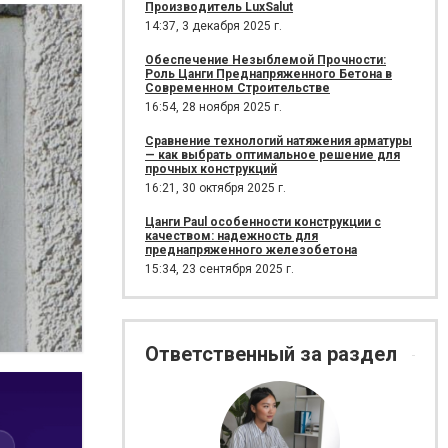
Производитель LuxSalut
14:37,
3 декабря 2025 г.
Обеспечение Незыблемой Прочности:
Роль Цанги Преднапряженного Бетона в
Современном Строительстве
16:54,
28 ноября 2025 г.
Сравнение технологий натяжения арматуры
— как выбрать оптимальное решение для
прочных конструкций
16:21,
30 октября 2025 г.
Цанги Paul особенности конструкции с
качеством: надежность для
преднапряженного железобетона
15:34,
23 сентября 2025 г.
Ответственный за раздел