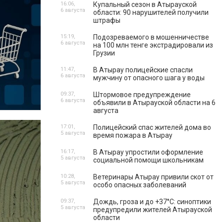
16:06,
Купальный сезон в Атырауской
6 августа
области: 90 нарушителей получили
штрафы
15:19,
Подозреваемого в мошенничестве
6 августа
на 100 млн тенге экстрадировали из
Грузии
11:47,
В Атырау полицейские спасли
6 августа
мужчину от опасного шага у воды
09:37,
Штормовое предупреждение
6 августа
объявили в Атырауской области на 6
августа
17:01,
Полицейский спас жителей дома во
5 августа
время пожара в Атырау
16:17,
В Атырау упростили оформление
5 августа
социальной помощи школьникам
10:28,
Ветеринары Атырау привили скот от
5 августа
особо опасных заболеваний
09:37,
Дождь, гроза и до +37°C: синоптики
5 августа
предупредили жителей Атырауской
области