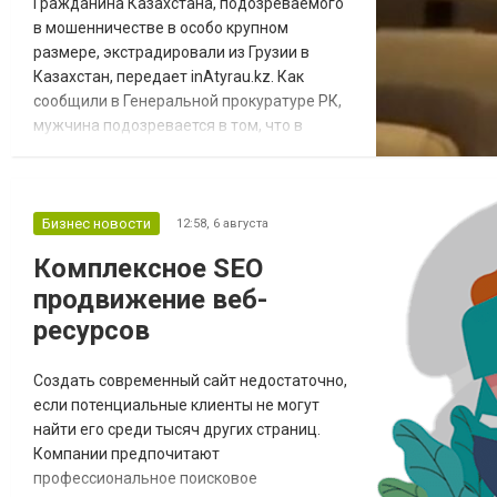
Гражданина Казахстана, подозреваемого
в мошенничестве в особо крупном
размере, экстрадировали из Грузии в
Казахстан, передает inAtyrau.kz. Как
сообщили в Генеральной прокуратуре РК,
мужчина подозревается в том, что в
период с января 2021 года по февраль
2022 года в Атырау под предлогом
помощи в приобретении квартиры на
Кипре получил от гражданки Казахстана
Бизнес новости
12:58,
6 августа
несколько денежных переводов. Сумма
Комплексное SEO
похищенных средств превысила 100 млн
продвижение веб-
тенге. После совершения прес...
ресурсов
Создать современный сайт недостаточно,
если потенциальные клиенты не могут
найти его среди тысяч других страниц.
Компании предпочитают
профессиональное поисковое