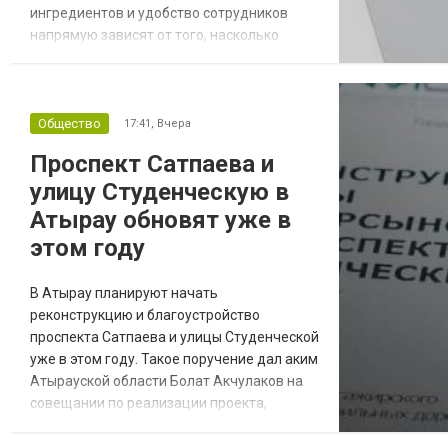
ингредиентов и удобство сотрудников
напрямую зависят от того, насколько
правильно подобрано оборудование.
Холодильные столы для пиццы
объединяют сразу несколько функций:
удобную рабочую поверхность для
Общество
17:41,
Вчера
подготовки блюд и систему хранения
Проспект Сатпаева и
продуктов при оптимальной температуре.
улицу Студенческую в
Такое оборудование помогает экономить
пространство...
Атырау обновят уже в
этом году
В Атырау планируют начать
реконструкцию и благоустройство
проспекта Сатпаева и улицы Студенческой
уже в этом году. Такое поручение дал аким
Атырауской области Болат Акчулаков на
совещании по реализации проекта,
передает inAtyrau.kz. Проект охватывает
территорию площадью 42 тысячи