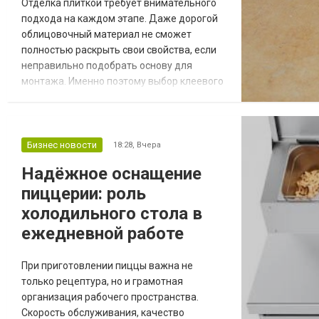
Отделка плиткой требует внимательного
подхода на каждом этапе. Даже дорогой
облицовочный материал не сможет
полностью раскрыть свои свойства, если
неправильно подобрать основу для
монтажа. Именно поэтому выбор клеевого
состава напрямую влияет на
долговечность покрытия, его внешний вид
и устойчивость к различным нагрузкам.
Плиточный клей — это
Бизнес новости
18:28,
Вчера
специализированный строительный
Надёжное оснащение
материал, предназначенный для прочного
пиццерии: роль
соединения облицовки с поверхностью
основани...
холодильного стола в
ежедневной работе
При приготовлении пиццы важна не
только рецептура, но и грамотная
организация рабочего пространства.
Скорость обслуживания, качество