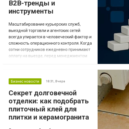
B2B-тренды и
инструменты
Масштабирование курьерских служб,
выездной торговли и агентских сетей
всегда упирается в человеческий фактор и
сложность операционного контроля. Когда
сотни сотрудников ежедневно принимают
оплату на выезде, перед менеджментом
компании встают три ключевые задачи:
предотвращение задержек в сдаче
выручки, оперативный контроль кассовых
лимитов и исключение ошибок при ручном
Бизнес новости
18:31,
Вчера
вводе данных в учетную систему. В 2026
Секрет долговечной
году традиционный подход с бумажными
отделки: как подобрать
актами и ве...
плиточный клей для
плитки и керамогранита