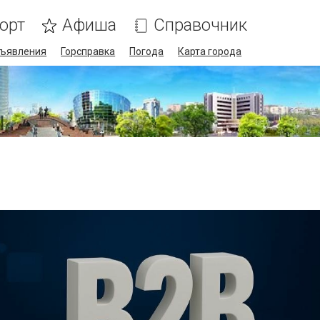
орт
Афиша
Справочник
ъявления
Горсправка
Погода
Карта города