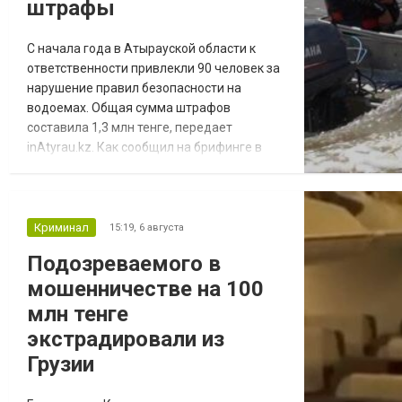
штрафы
С начала года в Атырауской области к
ответственности привлекли 90 человек за
нарушение правил безопасности на
водоемах. Общая сумма штрафов
составила 1,3 млн тенге, передает
inAtyrau.kz. Как сообщил на брифинге в
Региональной службе коммуникаций
начальник Управления по ликвидации
чрезвычайных ситуаций Айбек
Куспангалиев, с начала года в регионе
Криминал
15:19,
6 августа
утонули 10 человек, трое из них — дети. С
Подозреваемого в
начала купального сезона
мошенничестве на 100
зарегистрировано девять случаев гибели,
среди...
млн тенге
экстрадировали из
Грузии