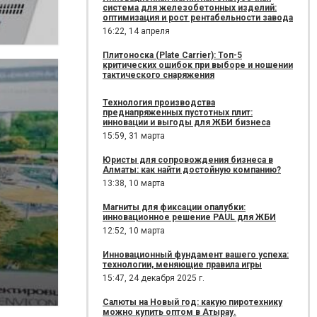
система для железобетонных изделий:
оптимизация и рост рентабельности завода
16:22,
14 апреля
Плитоноска (Plate Carrier): Топ-5
критических ошибок при выборе и ношении
тактического снаряжения
Технология производства
преднапряженных пустотных плит:
инновации и выгоды для ЖБИ бизнеса
15:59,
31 марта
Юристы для сопровождения бизнеса в
Алматы: как найти достойную компанию?
13:38,
10 марта
Магниты для фиксации опалубки:
инновационное решение PAUL для ЖБИ
12:52,
10 марта
Инновационный фундамент вашего успеха:
технологии, меняющие правила игры
15:47,
24 декабря 2025 г.
Салюты на Новый год: какую пиротехнику
можно купить оптом в Атырау.