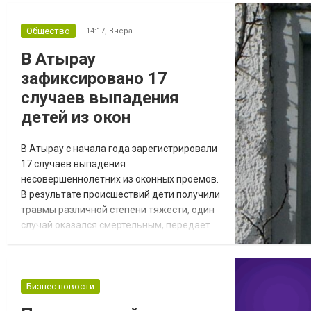
квадратных метров вдоль участка
протяженностью 2,6 км. Концепция
Общество
14:17,
Вчера
предусматривает обновление
В Атырау
пространства по принципу «от фасада до
зафиксировано 17
бордюра» с единым архитектурным
стилем. В рамках...
случаев выпадения
детей из окон
В Атырау с начала года зарегистрировали
17 случаев выпадения
несовершеннолетних из оконных проемов.
В результате происшествий дети получили
травмы различной степени тяжести, один
случай оказался смертельным, передает
inAtyrau.kz. Как сообщили в прокуратуре
города Атырау, для предупреждения
подобных происшествий совместно с
профильными ведомствами проводятся
Бизнес новости
профилактические мероприятия. В рамках