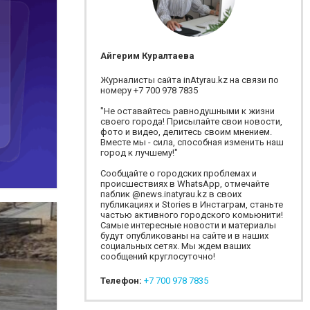
Айгерим Куралтаева
Журналисты сайта inAtyrau.kz на связи по
номеру +7 700 978 7835
"Не оставайтесь равнодушными к жизни
своего города! Присылайте свои новости,
фото и видео, делитесь своим мнением.
Вместе мы - сила, способная изменить наш
город к лучшему!"
Сообщайте о городских проблемах и
происшествиях в WhatsApp, отмечайте
паблик @news.inatyrau.kz в своих
публикациях и Stories в Инстаграм, станьте
частью активного городского комьюнити!
Самые интересные новости и материалы
будут опубликованы на сайте и в наших
социальных сетях. Мы ждем ваших
сообщений круглосуточно!
Телефон:
+7 700 978 7835