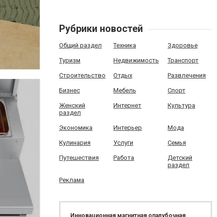
Рубрики новостей
Общий раздел
Техника
Здоровье
Туризм
Недвижимость
Транспорт
Строительство
Отдых
Развлечения
Бизнес
Мебель
Спорт
Женский
Интернет
Культура
раздел
Экономика
Интерьер
Мода
Кулинария
Услуги
Семья
Путешествия
Работа
Детский
раздел
Реклама
Инновационная магнитная опалубочная