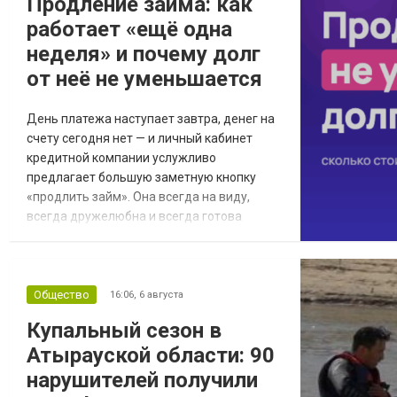
Продление займа: как
работы специалисты проводят обходы
работает «ещё одна
мест проживания 200 многод...
неделя» и почему долг
от неё не уменьшается
День платежа наступает завтра, денег на
счету сегодня нет — и личный кабинет
кредитной компании услужливо
предлагает большую заметную кнопку
«продлить займ». Она всегда на виду,
всегда дружелюбна и всегда готова
помочь — в отличие от калькулятора,
который мог бы показать, сколько эта
помощь стоит на дистанции. Один клик,
небольшой платёж, и дедлайн отъезжает
Общество
16:06,
6 августа
на неделю-другую. Звучит как спасение, и
Купальный сезон в
в трудный момент так оно и есть. Вопрос
Атырауской области: 90
лишь в том, что им...
нарушителей получили