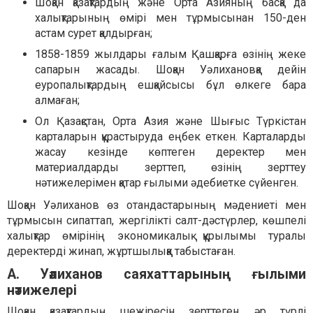
Шоқан қазақтардың және Орта Азияның басқа да
халықтарының өмірі мен тұрмысынан 150-ден
астам сурет қалдырған;
1858-1859 жылдары ғалым Қашқарға өзінің жеке
сапарын жасады. Шоқан Уәлихановқа дейін
еуропалықтардың ешқайсысы бұл өлкеге бара
алмаған;
Ол Қазақстан, Орта Азия және Шығыс Түркістан
карталарын құрастыруда еңбек еткен. Карталарды
жасау кезінде көптеген деректер мен
материалдарды зерттеп, өзінің зерттеу
нәтижелерімен қатар ғылыми әдебиетке сүйенген.
Шоқан Уәлиханов өз отандастарының мәдениеті мен
тұрмысын сипаттап, жергілікті салт-дәстүрлер, көшпелі
халықтар өмірінің экономикалық құрылымы туралы
деректерді жинап, жұртшылыққа табыстаған.
А. Уәлиханов саяхаттарының ғылыми
нәтижелері
Шоқан қазақтардың шежіресін зерттеген, әр түрлі