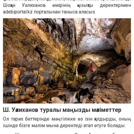
Шоқан Уәлиханов өмірінің қызықты деректерімен
adebiportal.kz порталынан таныса аласыз.
Ш. Уәлиханов туралы маңызды мәліметтер
Ол тарих беттерінде мәңгілікке өз ізін қалдырды, оның
ішінде бізге мәлім мына деректеді атап өтуге болады: