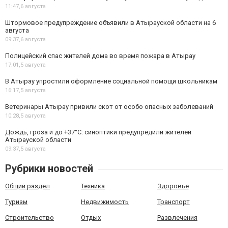
11:47,
6 августа
Штормовое предупреждение объявили в Атырауской области на 6
августа
09:37,
6 августа
Полицейский спас жителей дома во время пожара в Атырау
17:01,
5 августа
В Атырау упростили оформление социальной помощи школьникам
16:17,
5 августа
Ветеринары Атырау привили скот от особо опасных заболеваний
10:28,
5 августа
Дождь, гроза и до +37°C: синоптики предупредили жителей
Атырауской области
09:37,
5 августа
Рубрики новостей
Общий раздел
Техника
Здоровье
Туризм
Недвижимость
Транспорт
Строительство
Отдых
Развлечения