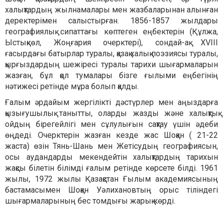
халықтардың жылнамалары мен жазбаларынан алынған
деректерімен салыстырған. 1856-1857 жылдары
географиялық сипаттағы көптеген еңбектерін (Құлжа,
Ыстықкөл, Жоңғария очерктері), сондай-ақ XVIII
ғасырдағы батырлар туралы, қазақ халық поэзиясы туралы,
қырғыздардың шежіресі туралы тарихи шығармаларын
жазған, бұл қол тумалары бізге ғылыми еңбегінің
нәтижесі ретінде мұра болып қалды.
Ғалым әрдайым жергілікті дәстүрлер мен аңыздарға
қызығушылық танытты, оларды жазды және халықтық
ойдың бірегейлігі мен сұлулығын сақтау үшін әдеби
өңдеді. Очерктерін жазған кезде жас Шоқан ( 21-22
жаста) өзін Тянь-Шань мен Жетісудың географиясын,
осы аудандарды мекендейтін халықтардың тарихын
жақсы білетін білімді ғалым ретінде көрсете білді. 1961
жылы, 1972 жылы Қазақстан Ғылым академиясының
бастамасымен Шоқан Уәлихановтың орыс тіліндегі
шығармаларының бес томдығы жарық көрді.