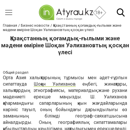
18+
Главная
Бизнес новости
Қазақстанның қоғамдық-ғылыми және
мәдени өміріне Шоқан Уәлихановтың қосқан үлесі
Қазақстанның қоғамдық-ғылыми және
мәдени өміріне Шоқан Уәлихановтың қосқан
үлесі
Общий раздел
Орта Азия халықтарының тұрмысы мен әдет-ғұрпын
сипаттауда
Шоқан Уәлиханов
еңбегі, жинақтары,
халықтардың этнографиясы, материалдық және рухани
мәдениеті ерекше маңызды. Ш. Уәлиханов
қаһармандығы сапарларының қиын жағдайларында
көрініс тауып, оның бойындағы дарындылығы өз
заманының білімді географ-саяхатшысына
айналдырды. Оның географиялық сипаттамалары
құбылыстардың кеңдігімен, нақтылығымен ерекшеленді.