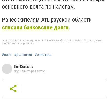
основного долга по налогам.
Ранее жителям Атырауской области
списали банковские долги
.
Если вы заметили ошибку, выделите необходимый текст и нажмите Ctrl+Enter, чтобы
сообщить об этом редакции
#пеня
#должники
#списание
Яна Комлева
журналист-редактор