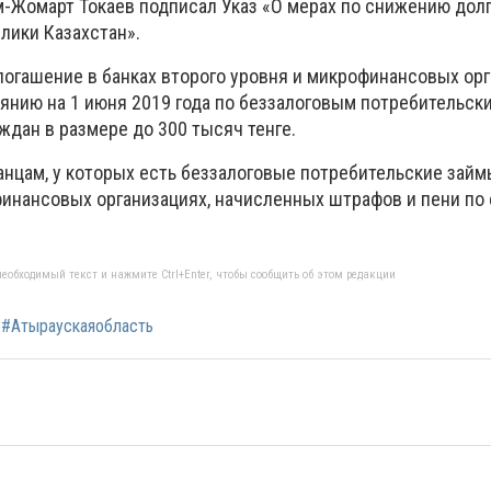
-Жомарт Токаев подписал Указ «О мерах по снижению дол
лики Казахстан».
 погашение в банках второго уровня и микрофинансовых ор
янию на 1 июня 2019 года по беззалоговым потребительск
ждан в размере до 300 тысяч тенге.
анцам, у которых есть беззалоговые потребительские займ
финансовых организациях, начисленных штрафов и пени по
еобходимый текст и нажмите Ctrl+Enter, чтобы сообщить об этом редакции
#Атыраускаяобласть