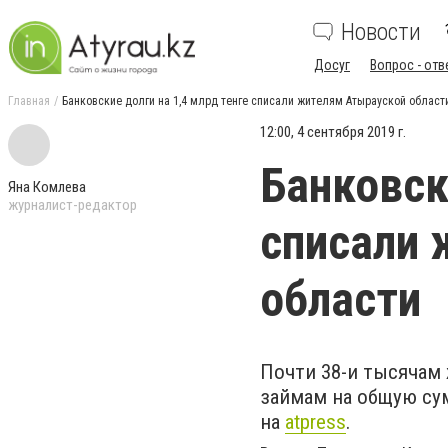
Новости
Досуг
Вопрос - отв
Главная
Банковские долги на 1,4 млрд тенге списали жителям Атырауской област
12:00, 4 сентября 2019 г.
Банковск
Яна Комлева
журналист-редактор
списали 
области
Почти 38-и тысячам
займам на общую сум
на
atpress
.