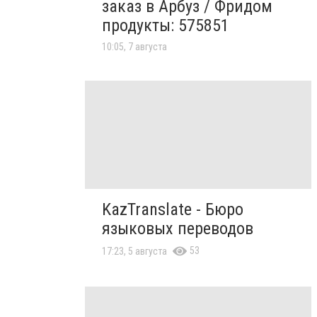
заказ в Арбуз / Фридом
продукты: 575851
10:05, 7 августа
KazTranslate - Бюро
языковых переводов
53
17:23, 5 августа