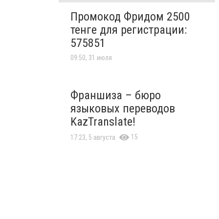
Промокод Фридом 2500
тенге для регистрации:
575851
09:50, 31 июля
Франшиза – бюро
языковых переводов
KazTranslate!
15
17:23, 5 августа