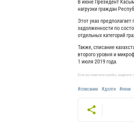
В июне Президент Касым
нагрузки граждан Респуб
Этот указ предполагает
задолженности по состо
отдельных категорий гра
Также, списание казахст
второго уровня и микро
1 июля 2019 года.
Если вы заметили ошибку, выделите н
#списание
#долги
#пени