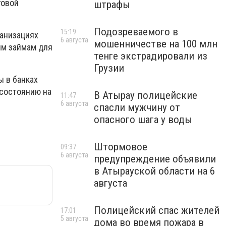
говой
штрафы
Подозреваемого в
15:19
ганизациях
6 августа
мошенничестве на 100 млн
им займам для
тенге экстрадировали из
Грузии
ы в банках
 состоянию на
В Атырау полицейские
11:47
6 августа
спасли мужчину от
опасного шага у воды
Штормовое
09:37
6 августа
предупреждение объявили
в Атырауской области на 6
августа
Полицейский спас жителей
17:01
5 августа
дома во время пожара в