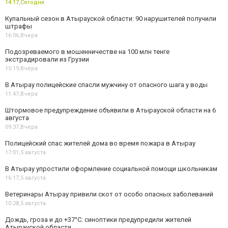
14:17,
Сегодня
Купальный сезон в Атырауской области: 90 нарушителей получили
штрафы
16:06,
Вчера
Подозреваемого в мошенничестве на 100 млн тенге
экстрадировали из Грузии
15:19,
Вчера
В Атырау полицейские спасли мужчину от опасного шага у воды
11:47,
Вчера
Штормовое предупреждение объявили в Атырауской области на 6
августа
09:37,
Вчера
Полицейский спас жителей дома во время пожара в Атырау
17:01,
5 августа
В Атырау упростили оформление социальной помощи школьникам
16:17,
5 августа
Ветеринары Атырау привили скот от особо опасных заболеваний
10:28,
5 августа
Дождь, гроза и до +37°C: синоптики предупредили жителей
Атырауской области