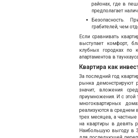
районах, где в пе
предполагает нали
Безопасность. П
грабителей, чем от
Если сравнивать кварти
выступает комфорт, бл
клубных городках по 
апартаментов в таунхаус
Квартира как инвес
За последний год кварти
рынка демонстрируют р
значит, вложения сре
приумножения. И с этой
многоквартирных дом
реализуются в среднем в
трех месяцев, а частные
на квартиры в девять р
Наибольшую выгоду в 30
для последующей перепр