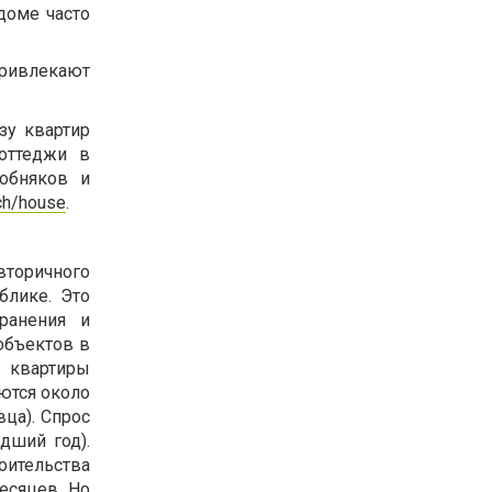
доме часто
ривлекают
зу квартир
коттеджи в
обняков и
ch/house
.
вторичного
блике. Это
ранения и
объектов в
 квартиры
ются около
вца). Спрос
дший год).
оительства
есяцев. Но