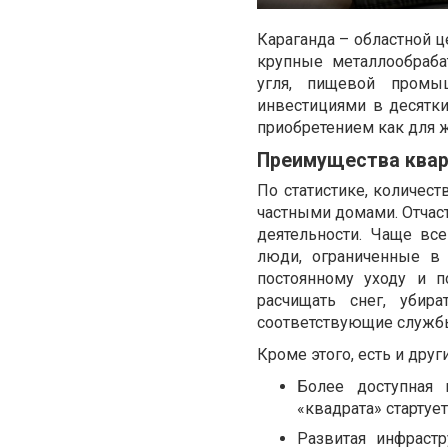
Караганда – областной ц
крупные металлообраб
угля, пищевой промы
инвестициями в десятк
приобретением как для ж
Преимущества квар
По статистике, количес
частными домами. Отчаст
деятельности. Чаще вс
люди, ограниченные в 
постоянному уходу и 
расчищать снег, убир
соответствующие служб
Кроме этого, есть и друг
Более доступная 
«квадрата» стартует
Развитая инфраст