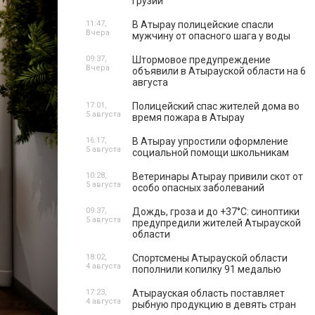
Грузии
11:47,
В Атырау полицейские спасли
Вчера
мужчину от опасного шага у воды
09:37,
Штормовое предупреждение
Вчера
объявили в Атырауской области на 6
августа
17:01,
Полицейский спас жителей дома во
5 августа
время пожара в Атырау
16:17,
В Атырау упростили оформление
5 августа
социальной помощи школьникам
10:28,
Ветеринары Атырау привили скот от
5 августа
особо опасных заболеваний
09:37,
Дождь, гроза и до +37°C: синоптики
5 августа
предупредили жителей Атырауской
области
18:02,
Спортсмены Атырауской области
4 августа
пополнили копилку 91 медалью
17:23,
Атырауская область поставляет
4 августа
рыбную продукцию в девять стран