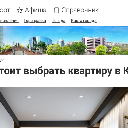
орт
Афиша
Справочник
ъявления
Горсправка
Погода
Карта города
нде
тоит выбрать квартиру в 