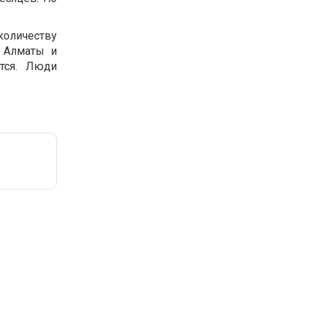
количеству
о Алматы и
ется. Люди