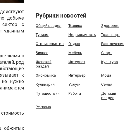
 действуют
Рубрики новостей
по добыче
 сектор с
Общий раздел
Техника
Здоровье
т удачным
Туризм
Недвижимость
Транспорт
Строительство
Отдых
Развлечения
Бизнес
Мебель
Спорт
сделками с
ателей, род
Женский
Интернет
Культура
раздел
работающие
бязывает к
Экономика
Интерьер
Мода
 не нужно
Кулинария
Услуги
Семья
анимаются
Путешествия
Работа
Детский
раздел
Реклама
 стоимость
 в обжитых