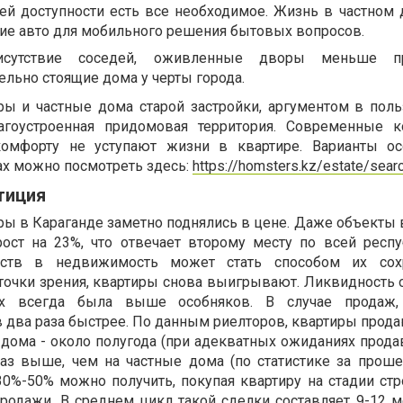
шей доступности есть все необходимое. Жизнь в частном 
чие авто для мобильного решения бытовых вопросов.
рисутствие соседей, оживленные дворы меньше п
дельно стоящие дома у черты города.
ры и частные дома старой застройки, аргументом в поль
агоустроенная придомовая территория. Современные 
комфорту не уступают жизни в квартире. Варианты ос
ах можно посмотреть здесь:
https://homsters.kz/estate/sear
тиция
ры в Караганде заметно поднялись в цене. Даже объекты 
ост на 23%, что отвечает второму месту по всей респу
дств в недвижимость может стать способом их сох
 точки зрения, квартиры снова выигрывают. Ликвидность 
ах всегда была выше особняков. В случае продаж,
 два раза быстрее. По данным риелторов, квартиры прода
 дома - около полугода (при адекватных ожиданиях прода
аз выше, чем на частные дома (по статистике за проше
%-50% можно получить, покупая квартиру на стадии стр
одажи. В среднем цикл такой сделки составляет 9-12 м