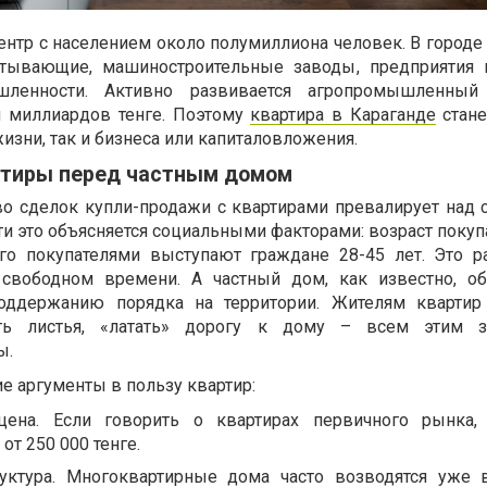
ентр с населением около полумиллиона человек. В городе
атывающие, машиностроительные заводы, предприятия 
шленности. Активно развивается агропромышленный
и миллиардов тенге. Поэтому
квартира в Караганде
стане
изни, так и бизнеса или капиталовложения.
тиры перед частным домом
тво сделок купли-продажи с квартирами превалирует над 
и это объясняется социальными факторами: возраст покуп
его покупателями выступают граждане 28-45 лет. Это 
свободном времени. А частный дом, как известно, о
поддержанию порядка на территории. Жителям квартир
ать листья, «латать» дорогу к дому – всем этим з
ы.
ие аргументы в пользу квартир:
цена. Если говорить о квартирах первичного рынка,
 от 250 000 тенге.
руктура. Многоквартирные дома часто возводятся уже