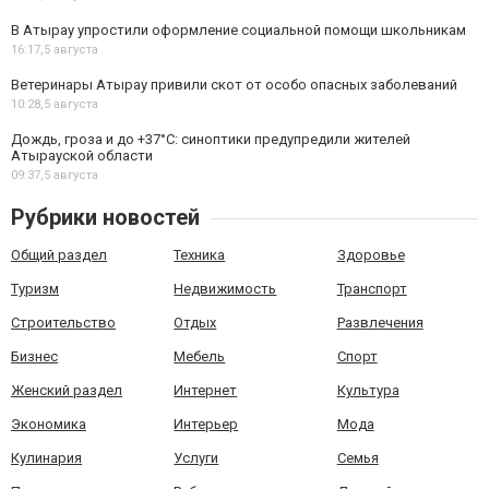
В Атырау упростили оформление социальной помощи школьникам
16:17,
5 августа
Ветеринары Атырау привили скот от особо опасных заболеваний
10:28,
5 августа
Дождь, гроза и до +37°C: синоптики предупредили жителей
Атырауской области
09:37,
5 августа
Рубрики новостей
Общий раздел
Техника
Здоровье
Туризм
Недвижимость
Транспорт
Строительство
Отдых
Развлечения
Бизнес
Мебель
Спорт
Женский раздел
Интернет
Культура
Экономика
Интерьер
Мода
Кулинария
Услуги
Семья