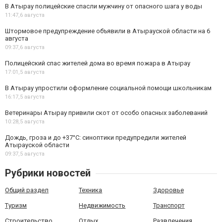
В Атырау полицейские спасли мужчину от опасного шага у воды
11:47,
6 августа
Штормовое предупреждение объявили в Атырауской области на 6
августа
09:37,
6 августа
Полицейский спас жителей дома во время пожара в Атырау
17:01,
5 августа
В Атырау упростили оформление социальной помощи школьникам
16:17,
5 августа
Ветеринары Атырау привили скот от особо опасных заболеваний
10:28,
5 августа
Дождь, гроза и до +37°C: синоптики предупредили жителей
Атырауской области
09:37,
5 августа
Рубрики новостей
Общий раздел
Техника
Здоровье
Туризм
Недвижимость
Транспорт
Строительство
Отдых
Развлечения