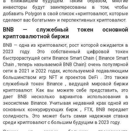
в ближайшем будущем. Таким образом, многие
инвесторы будут заинтересованы в том, чтобы
добавить Polygon в свой список «криптовалют, которые
сделают вас богатыми» и перспективных криптовалют.
BNB — служебный токен основной
криптовалютной биржи
BNB — одна из криптовалют, рост которой ожидается в
2023 году. Это собственный цифровой токен
быстрорастущей сети Binance Smart Chain ( Binance Smart
Chain , теперь называемой BNB Chain): очень популярной
сети в 2021 и 2022 годах, используемой подавляющим
большинством игр NFT и проектов DeFi . Это также
служебный токен Binance , ведущей мировой биржи
криптовалют. Как вы можете себе представить, это
дает BNB несколько вариантов использования в
экосистеме Binance. Учитывая недавний крах одной из
основных конкурирующих бирж , FTX, BNB передает
солидность. Это может быть самая надежная ставка
среди криптовалют с большим будущим в 2023 году.