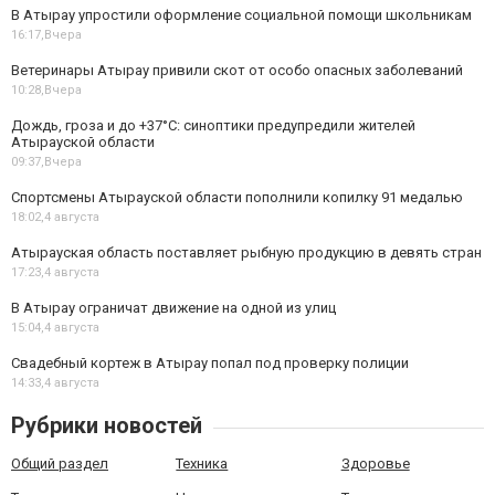
В Атырау упростили оформление социальной помощи школьникам
16:17,
Вчера
Ветеринары Атырау привили скот от особо опасных заболеваний
10:28,
Вчера
Дождь, гроза и до +37°C: синоптики предупредили жителей
Атырауской области
09:37,
Вчера
Спортсмены Атырауской области пополнили копилку 91 медалью
18:02,
4 августа
Атырауская область поставляет рыбную продукцию в девять стран
17:23,
4 августа
В Атырау ограничат движение на одной из улиц
15:04,
4 августа
Свадебный кортеж в Атырау попал под проверку полиции
14:33,
4 августа
Рубрики новостей
Общий раздел
Техника
Здоровье