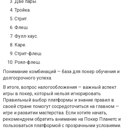
Две пары.
Тройка.
Стрит.
Флеш.
Фулл-хаус.
Каре.
Стрит-флеш.
Роял-флеш.
Понимание комбинаций — база для покер обучения и
долгосрочного успеха.
В итоге, вопрос налогообложения — важный аспект
игры в покер, который нельзя игнорировать.
Правильный выбор платформы и знание правил в
своей стране помогут сосредоточиться на главном —
игре и развитии мастерства. Если хотите начать,
рекомендуем обратить внимание на Покер Планетс и
пользоваться платформой с прозрачными условиями.