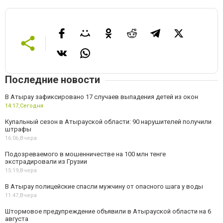
Последние новости
В Атырау зафиксировано 17 случаев выпадения детей из окон
14:17,
Сегодня
Купальный сезон в Атырауской области: 90 нарушителей получили
штрафы
16:06,
Вчера
Подозреваемого в мошенничестве на 100 млн тенге
экстрадировали из Грузии
15:19,
Вчера
В Атырау полицейские спасли мужчину от опасного шага у воды
11:47,
Вчера
Штормовое предупреждение объявили в Атырауской области на 6
августа