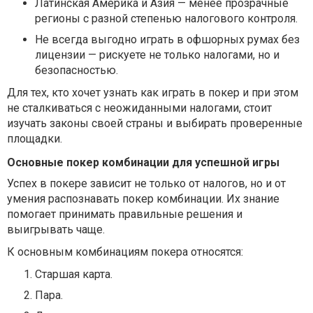
Латинская Америка и Азия — менее прозрачные
регионы с разной степенью налогового контроля.
Не всегда выгодно играть в офшорных румах без
лицензии — рискуете не только налогами, но и
безопасностью.
Для тех, кто хочет узнать как играть в покер и при этом
не сталкиваться с неожиданными налогами, стоит
изучать законы своей страны и выбирать проверенные
площадки.
Основные покер комбинации для успешной игры
Успех в покере зависит не только от налогов, но и от
умения распознавать покер комбинации. Их знание
помогает принимать правильные решения и
выигрывать чаще.
К основным комбинациям покера относятся:
Старшая карта.
Пара.