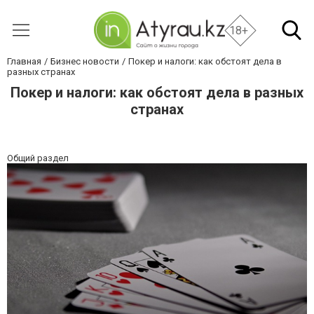
18+
Главная
Бизнес новости
Покер и налоги: как обстоят дела в
разных странах
Покер и налоги: как обстоят дела в разных
странах
Общий раздел