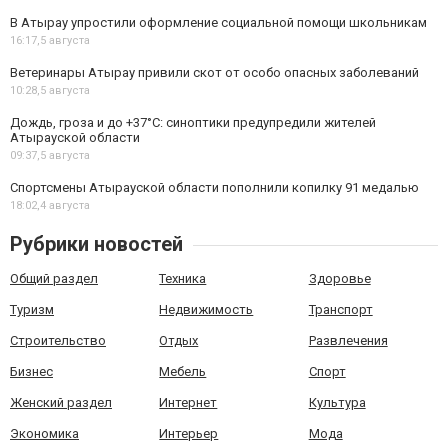
В Атырау упростили оформление социальной помощи школьникам
16:17,
5 августа
Ветеринары Атырау привили скот от особо опасных заболеваний
10:28,
5 августа
Дождь, гроза и до +37°C: синоптики предупредили жителей
Атырауской области
09:37,
5 августа
Спортсмены Атырауской области пополнили копилку 91 медалью
18:02,
4 августа
Рубрики новостей
Общий раздел
Техника
Здоровье
Туризм
Недвижимость
Транспорт
Строительство
Отдых
Развлечения
Бизнес
Мебель
Спорт
Женский раздел
Интернет
Культура
Экономика
Интерьер
Мода