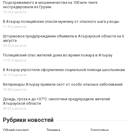
Подозреваемого в мошенничестве на 100 млн тенге
экстрадировали из Грузии
15:19,
6 августа
В Атырау полицейские спасли мужчину от опасного шага у воды
11:47,
6 августа
Штормовое предупреждение объявили в Атырауской области на 6
августа
09:37,
6 августа
Полицейский спас жителей дома во время пожара в Атырау
17:01,
5 августа
В Атырау упростили оформление социальной помощи школьникам
16:17,
5 августа
Ветеринары Атырау привили скот от особо опасных заболеваний
10:28,
5 августа
Дождь, гроза и до +37°C: синоптики предупредили жителей
Атырауской области
09:37,
5 августа
Рубрики новостей
Общий раздел
Техника
Здоровье