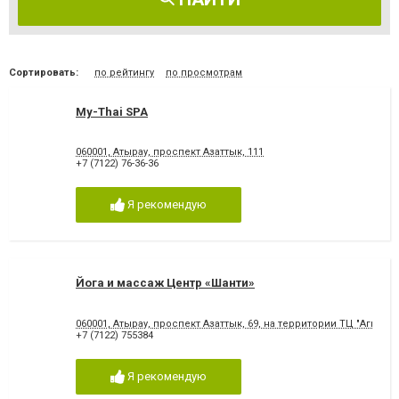
Сортировать:
по рейтингу
по просмотрам
My-Thai SPA
060001, Атырау, проспект Азаттык, 111
+7 (7122) 76-36-36
Я рекомендую
Йога и массаж Центр «Шанти»
060001, Атырау, проспект Азаттык, 69, на территории ТЦ "Агила"
+7 (7122) 755384
Я рекомендую