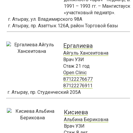
1991 – 1993 гг. – Мангистауск
«участковый педиатр».
г. Атырау, ул. Владимирского 98А
г. Атырау, пр. Азаттык 126А, район Торговой базы
Ергалиева
Айгуль Хансеитовна
Врач УЗИ
Стаж
21
год
Open Clinic
87122276677
87122276911
г. Атырау, пр. Студенческий 205А
Кисиева
Альбина Бериковна
Врач УЗИ
Стаж
8
лет