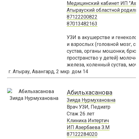
Медицинский кабинет ИП "Ахм
Атырауский областной родил
87122200822
87013482163
УЗИ в акушерстве и генеколог
и взрослых (головной мозг, с
сустав, органы мошонки, брю
пространство у детей) молоч
железа, коленный сустав, моч
г. Атырау, Авангард, 2 мкр. дом 14
Абильхасанова
Зияда Нурмухановна
Врач УЗИ, Педиатр
Стаж
26
лет
Клиника Интертич
ИП Азербаева З.М
87122284020