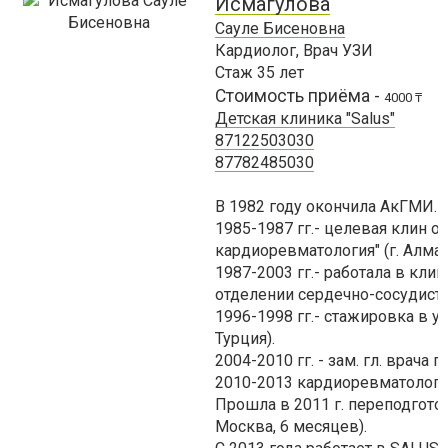
Исмагулова
Сауле Бисеновна
Кардиолог, Врач УЗИ
Стаж
35
лет
Стоимость приёма -
4000 ₸
Детская клиника "Salus"
87122503030
87782485030
В 1982 году окончила АкГМИ.
1985-1987 гг.- целевая клин о
кардиоревматология" (г. Алма
1987-2003 гг.- работала в кли
отделении сердечно-сосудисто
1996-1998 гг.- стажировка в у
Турция).
2004-2010 гг. - зам. гл. врача 
2010-2013 кардиоревматолог 
Прошла в 2011 г. переподгото
Москва, 6 месяцев).