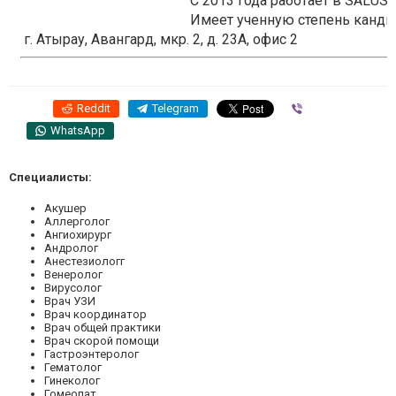
С 2013 года работает в SALUS 
Имеет ученную степень кандида
г. Атырау, Авангард, мкр. 2, д. 23А, офис 2
Reddit
Telegram
Viber
WhatsApp
Специалисты:
Акушер
Аллерголог
Ангиохирург
Андролог
Анестезиологг
Венеролог
Вирусолог
Врач УЗИ
Врач координатор
Врач общей практики
Врач скорой помощи
Гастроэнтеролог
Гематолог
Гинеколог
Гомеопат