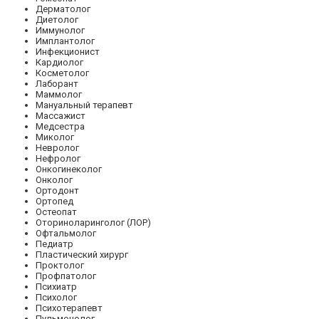
Дерматолог
Диетолог
Иммунолог
Имплантолог
Инфекционист
Кардиолог
Косметолог
Лаборант
Маммолог
Мануальный терапевт
Массажист
Медсестра
Миколог
Невролог
Нефролог
Онкогинеколог
Онколог
Ортодонт
Ортопед
Остеопат
Оториноларинголог (ЛОР)
Офтальмолог
Педиатр
Пластический хирург
Проктолог
Профпатолог
Психиатр
Психолог
Психотерапевт
Пульмонолог