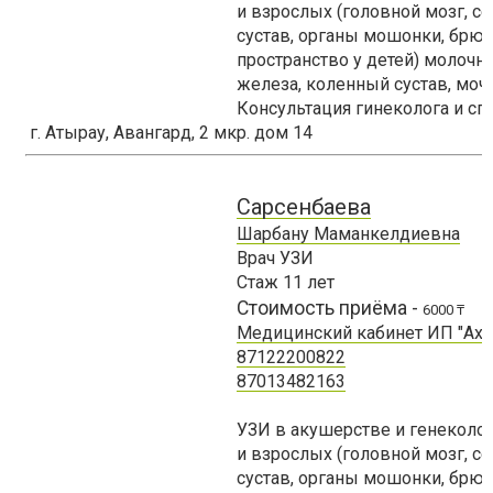
и взрослых (головной мозг, с
сустав, органы мошонки, брю
пространство у детей) молоч
железа, коленный сустав, моч
Консультация гинеколога и спе
г. Атырау, Авангард, 2 мкр. дом 14
Сарсенбаева
Шарбану Маманкелдиевна
Врач УЗИ
Стаж
11
лет
Стоимость приёма -
6000 ₸
Медицинский кабинет ИП "Ахм
87122200822
87013482163
УЗИ в акушерстве и генеколог
и взрослых (головной мозг, с
сустав, органы мошонки, брю