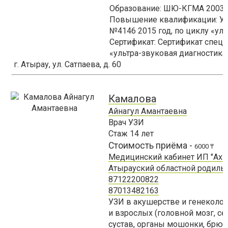
Образование: ШЮ-КГМА 2003 г
Повышение квалификации: Уд
№4146 2015 год, по циклу «уль
Сертификат: Сертификат специ
«ультра-звуковая диагностика
г. Атырау, ул. Сатпаева, д. 60
Камалова
Айнагул Амантаевна
Врач УЗИ
Стаж
14
лет
Стоимость приёма -
6000 ₸
Медицинский кабинет ИП "Ахм
Атырауский областной родиль
87122200822
87013482163
УЗИ в акушерстве и генекологи
и взрослых (головной мозг, с
сустав, органы мошонки, брю