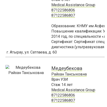
Medical Assistance Group
87122586806
87122586807
Образование: КНМУ им Асфенд
Повышение квалификации: Уд
2014 год, по специальности «л
Сертификат: Сертификат специ
диагностика (ультразвуковая д
г. Атырау, ул. Сатпаева, д. 60
Медеубекова
Райхан Тансыковна
Врач УЗИ
Стаж
14
лет
Medical Assistance Group
87122586806
87122586807