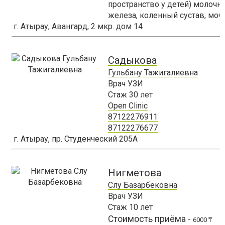
пространство у детей) молоч
железа, коленный сустав, моч
г. Атырау, Авангард, 2 мкр. дом 14
Садыкова
Гульбану Тажигалиевна
Врач УЗИ
Стаж
30
лет
Open Clinic
87122276911
87122276677
г. Атырау, пр. Студенческий 205А
Нигметова
Слу Базарбековна
Врач УЗИ
Стаж
10
лет
Стоимость приёма -
6000 ₸