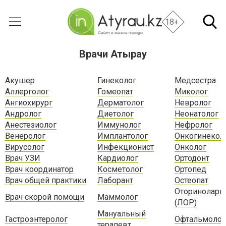
18+
Врачи Атырау
Акушер
Гинеколог
Медсестра
Аллерголог
Гомеопат
Миколог
Ангиохирург
Дерматолог
Невролог
Андролог
Диетолог
Неонатолог
Анестезиолог
Иммунолог
Нефролог
Венеролог
Имплантолог
Онкогинекол
Вирусолог
Инфекционист
Онколог
Врач УЗИ
Кардиолог
Ортодонт
Врач координатор
Косметолог
Ортопед
Врач общей практики
Лаборант
Остеопат
Оторинолари
Врач скорой помощи
Маммолог
(ЛОР)
Мануальный
Гастроэнтеролог
Офтальмолог
терапевт