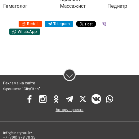
Гематолог
Массажист
Педиатр
Reddit
Telegram
Viber
WhatsApp
Реклама на сайте
Франшиза "CitySites"
Авторы проекта
info@inatyrau.kz
+7 (700) 978 78 35