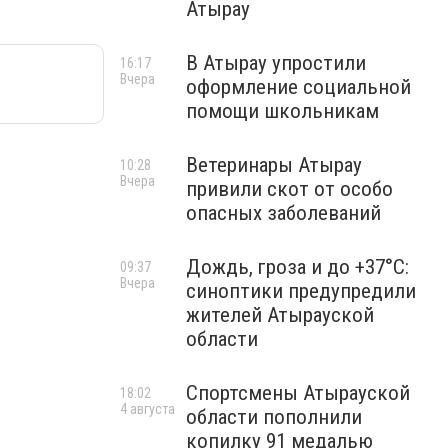
Атырау
В Атырау упростили
16:17
Вчера
оформление социальной
помощи школьникам
Ветеринары Атырау
10:28
Вчера
привили скот от особо
опасных заболеваний
Дождь, гроза и до +37°C:
09:37
Вчера
синоптики предупредили
жителей Атырауской
области
Спортсмены Атырауской
18:02
4 августа
области пополнили
копилку 91 медалью