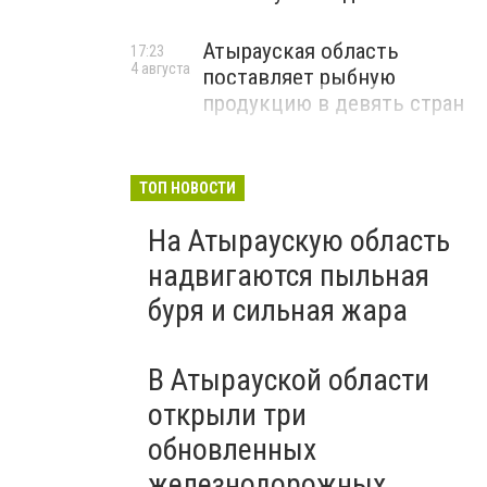
Атырауская область
17:23
4 августа
поставляет рыбную
продукцию в девять стран
ТОП НОВОСТИ
На Атыраускую область
надвигаются пыльная
буря и сильная жара
В Атырауской области
открыли три
обновленных
железнодорожных