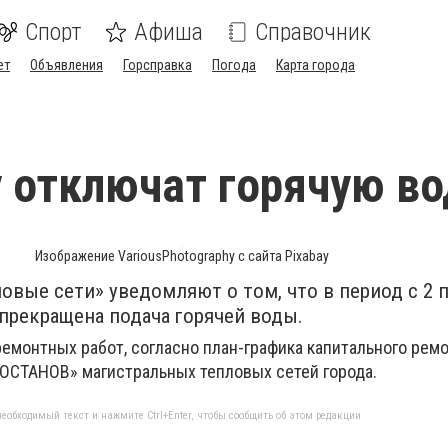
Спорт
Афиша
Справочник
ет
Объявления
Горсправка
Погода
Карта города
 отключат горячую во
Изображение VariousPhotography с сайта Pixabay
овые сети» уведомляют о том, что в период с 2 п
 прекращена подача горячей воды.
емонтных работ, согласно план-графика капитального ремо
ОСТАНОВ» магистральных тепловых сетей города.
еобходимый текст и нажмите Ctrl+Enter, чтобы сообщить об этом редакции