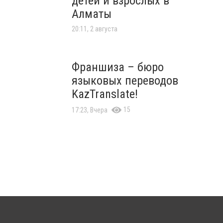
детей и взрослых в
Алматы
20:11, 2 августа
Франшиза – бюро
языковых переводов
KazTranslate!
15
17:23, Вчера