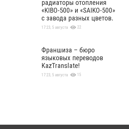
радиаторы отопления
«KIBO-500» и «SAIKO-500»
с завода разных цветов.
22
17:23, 5 августа
Франшиза – бюро
языковых переводов
KazTranslate!
15
17:23, 5 августа