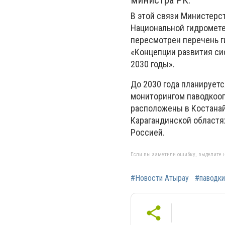
министра РК.
В этой связи Министерс
Национальной гидромете
пересмотрен перечень г
«Концепции развития си
2030 годы».
До 2030 года планирует
мониторингом паводкооп
расположены в Костанай
Карагандинской областях
Россией.
Если вы заметили ошибку, выделите н
#Новости Атырау
#паводки