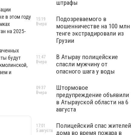
штрафы
зации
е в этом году
Подозреваемого в
15:19
мках
Вчера
мошенничестве на 100 млн
ан на 2025-
тенге экстрадировали из
Грузии
ваченных
В Атырау полицейские
11:47
сты будут
Вчера
спасли мужчину от
Акмолинской,
опасного шага у воды
аем и
Штормовое
09:37
Вчера
предупреждение объявили
в Атырауской области на 6
августа
Полицейский спас жителей
17:01
5 августа
дома во время пожара в