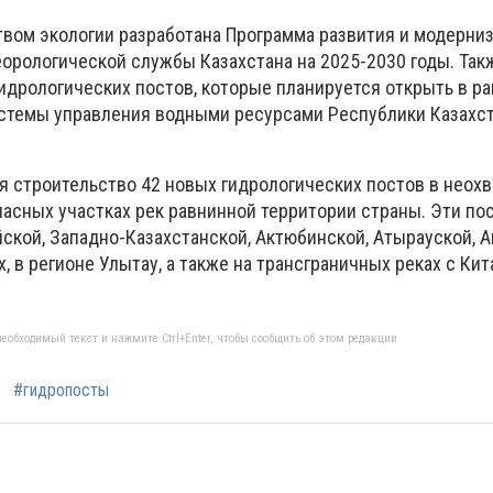
твом экологии разработана Программа развития и модерни
орологической службы Казахстана на 2025-2030 годы. Такж
идрологических постов, которые планируется открыть в ра
стемы управления водными ресурсами Республики Казахст
ся строительство 42 новых гидрологических постов в неох
асных участках рек равнинной территории страны. Эти по
ской, Западно-Казахстанской, Актюбинской, Атырауской, 
, в регионе Улытау, а также на трансграничных реках с Кит
еобходимый текст и нажмите Ctrl+Enter, чтобы сообщить об этом редакции
#гидропосты