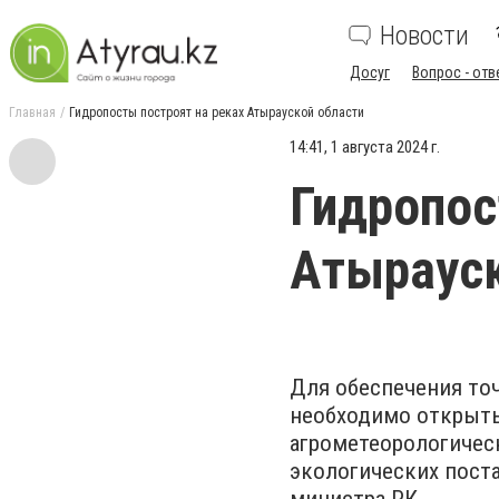
Новости
Досуг
Вопрос - отв
Главная
Гидропосты построят на реках Атырауской области
14:41, 1 августа 2024 г.
Гидропос
Атырауск
Для обеспечения то
необходимо открыть
агрометеорологическ
экологических пост