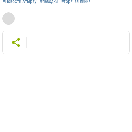
#Новости Атырау
#паводки
#горячая линия