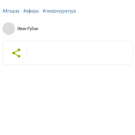
#Атырау
#аферы
#генпрокуратура
Иван Рубан