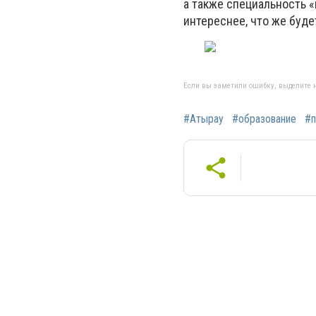
а также специальность «
интереснее, что же буде
Если вы заметили ошибку, выделите н
#Атырау
#образование
#