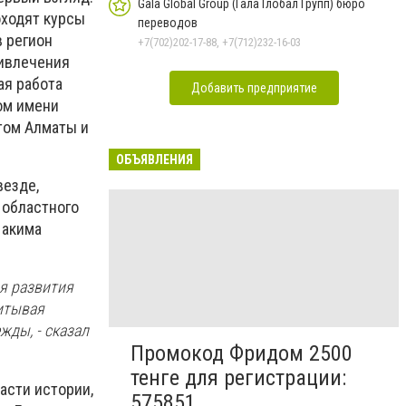
Gala Global Group (Гала Глобал Групп) бюро
оходят курсы
переводов
в регион
+7(702)202-17-88, +7(712)232-16-03
ривлечения
ая работа
Добавить предприятие
ом имени
том Алматы и
ОБЪЯВЛЕНИЯ
везде,
 областного
 акима
я развития
итывая
жды, - сказал
Промокод Фридом 2500
тенге для регистрации:
асти истории,
575851