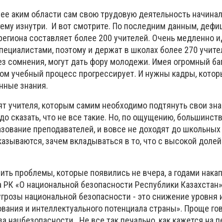
лее аким области сам свою трудовую деятельность начинал
тему изнутри. И вот смотрите. По последним данным, дефи
региона составляет более 200 учителей. Очень медленно и
ециалистами, поэтому и держат в школах более 270 учите
з сомнения, могут дать фору молодежи. Имея огромный ба
дом учебный процесс прогрессирует. И нужны кадры, котор
нные знания.
ят учителя, которым самим необходимо подтянуть свои зна
о сказать, что не все такие. Но, по ощущению, большинств
зование преподавателей, и вовсе не доходят до школьных 
казываются, зачем вкладываться в то, что с высокой доле
ить проблемы, которые появились не вчера, а годами нака
на РК «О национальной безопасности Республики Казахстан»
угрозы национальной безопасности - это снижение уровня 
вания и интеллектуального потенциала страны». Проще гов
оза нацбезопасности. Не все так печально, как кажется на 