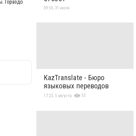
ы. Гораздо
09:50, 31 июля
KazTranslate - Бюро
языковых переводов
53
17:23, 5 августа