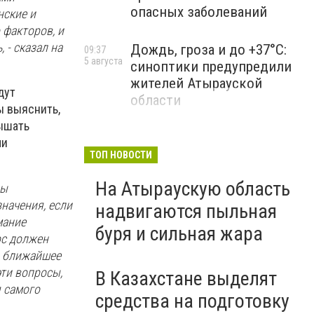
опасных заболеваний
нские и
факторов, и
 - сказал на
Дождь, гроза и до +37°C:
09:37
5 августа
синоптики предупредили
жителей Атырауской
дут
области
ы выяснить,
вышать
ми
ТОП НОВОСТИ
На Атыраускую область
ны
начения, если
надвигаются пыльная
мание
буря и сильная жара
ос должен
в ближайшее
эти вопросы,
В Казахстане выделят
я самого
средства на подготовку