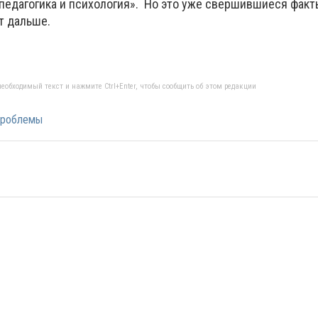
педагогика и психология». Но это уже свершившиеся факт
т дальше.
еобходимый текст и нажмите Ctrl+Enter, чтобы сообщить об этом редакции
проблемы