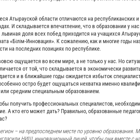
еся Атырауской области отличаются на республиканских и
ах. И складывается впечатление, что в образовании у нас
е львиная доля всех побед приходится на учащихся Атырау
ата «Білім-Инновация». К сожалению, как и многие годы на
сти на последних позициях по республике.
всю ощущается во всем мире, а не только у нас. Но ситуа
личается от той, что складывается в экономически развиты
ается и в ближайшие годы ожидается избыток специалист
 особенно остро будет ощущаться нехватка именно квали
 или средним специальным образованием.
Чтобы получить профессиональных специалистов, необходи
е. А кто его может дать? Правильно, образованные педаго
нас?
регион – на предпоследнем месте по уровню образования. 
игласили НИШ, инновационный лицей, чтобы они вместе с н