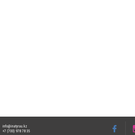
info@inatyrau.kz
+7 (700) 978 78 35