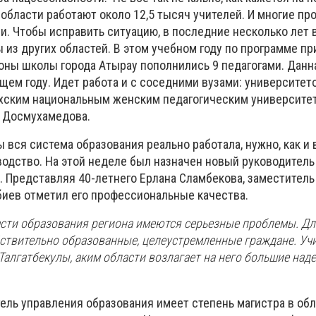
области работают около 12,5 тысяч учителей. И многие пр
. Чтобы исправить ситуацию, в последние несколько лет 
 из других областей. В этом учебном году по программе п
ионы школы города Атырау пополнились 9 педагогами. Данн
щем году. Идет работа и с соседними вузами: университет
ахским национальным женским педагогическим университе
. Досмухамедова.
ы вся система образования реально работала, нужно, как и 
одство. На этой неделе был назначен новый руководитель
. Представляя 40-летнего Ерлана Сламбекова, заместитель
биев отметил его профессиональные качества.
ласти образования региона имеются серьезные проблемы. Дл
ствительно образованные, целеустремленные граждане. Уч
Талгатбекулы, аким области возлагает на него большие наде
ель управления образования имеет степень магистра в обл