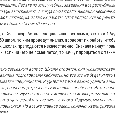
ендации. Ребята из этих учебных заведений все республика
ады выигрывают. А когда посмотрели, выявили несколько 
ают учителя, качество их работы. Этот вопрос нужно решать,
ким области Серик Шапкенов.
, сейчас разработана специальная программа, в которой бу
0 школ, по ним проведут анализ, проверят их работу, чтоб
их школах преподаются некачественно. Сначала начнут по
и, если ничего не поменяется, то начнут прощаться с таки
чень серьезный вопрос. Школы строятся, они укомплектова
нием, подготовлены кабинеты, но все это не будет иметь з
ехватка специалистов. Родителям также важно уделить вни
нка, особенно устранению имеющихся пробелов. Этот вопр
 внимания. Нужно увеличить количество комфортных школ 
х отдать детей в такие школы, много. Я думаю, мы решим 
повысится. Но все же главное здесь, конечно, квалификаци
аким.