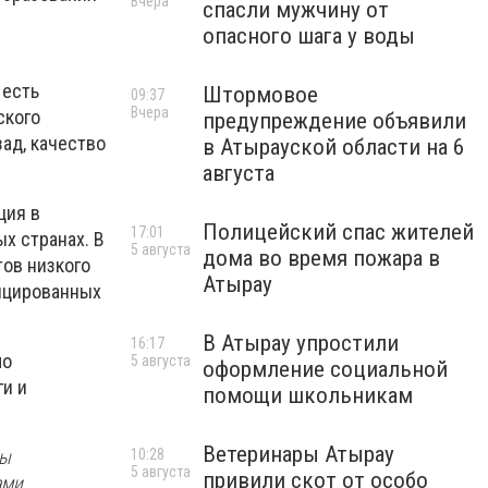
Вчера
спасли мужчину от
опасного шага у воды
 есть
Штормовое
09:37
Вчера
ского
предупреждение объявили
зад, качество
в Атырауской области на 6
августа
ция в
Полицейский спас жителей
17:01
х странах. В
5 августа
дома во время пожара в
ов низкого
Атырау
фицированных
В Атырау упростили
16:17
мо
5 августа
оформление социальной
ги и
помощи школьникам
Ветеринары Атырау
10:28
Мы
5 августа
привили скот от особо
ами