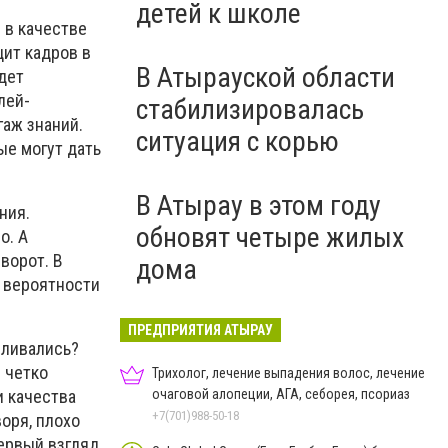
детей к школе
 в качестве
цит кадров в
В Атырауской области
дет
лей-
стабилизировалась
гаж знаний.
ситуация с корью
ые могут дать
В Атырау в этом году
ния.
обновят четыре жилых
о. А
ворот. В
дома
й вероятности
ПРЕДПРИЯТИЯ АТЫРАУ
пливались?
 четко
Трихолог, лечение выпадения волос, лечение
очаговой алопеции, АГА, себорея, псориаз
и качества
+7(701)988-50-18
оря, плохо
первый взгляд.