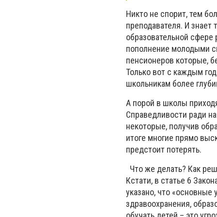
Никто не спорит, тем бо
преподавателя. И знает 
образовательной сфере 
пополнение молодыми сп
пенсионеров которые, бе
Только вот с каждым го
школьникам более глуби
А порой в школы приход
Справедливости ради над
некоторые, получив обра
итоге многие прямо выс
предстоит потерять.
Что же делать? Как реш
Кстати, в статье 6 Зако
указано, что «основные 
здравоохранения, образо
обучать детей – это угр