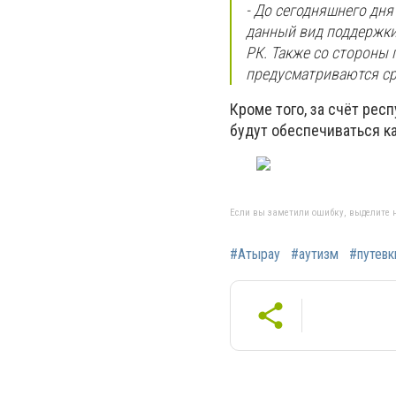
- До сегодняшнего дня
данный вид поддержки
РК. Также со стороны 
предусматриваются сре
Кроме того, за счёт рес
будут обеспечиваться к
Если вы заметили ошибку, выделите н
#Атырау
#аутизм
#путевк