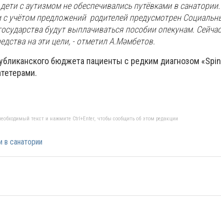
 дети с аутизмом не обеспечивались путёвками в санатории.
 с учётом предложений родителей предусмотрен Социальн
государства будут выплачиваться пособии опекунам. Сейчас
дства на эти цели, - отметил А.Мәмбетов.
публиканского бюджета пациенты с редким диагнозом «Spina
атетерами.
еобходимый текст и нажмите Ctrl+Enter, чтобы сообщить об этом редакции
и в санатории