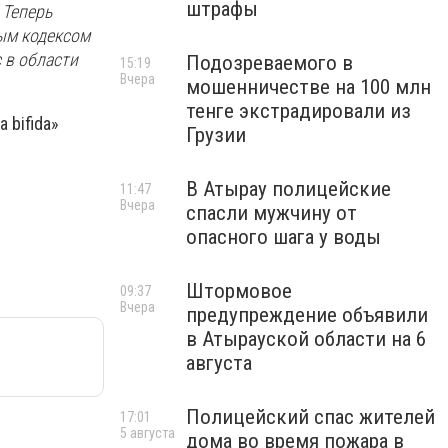
штрафы
 Теперь
ым кодексом
 в области
Подозреваемого в
15:19
Вчера
мошенничестве на 100 млн
тенге экстрадировали из
 bifida»
Грузии
В Атырау полицейские
11:47
Вчера
спасли мужчину от
опасного шага у воды
Штормовое
09:37
Вчера
предупреждение объявили
в Атырауской области на 6
августа
Полицейский спас жителей
17:01
5 августа
дома во время пожара в