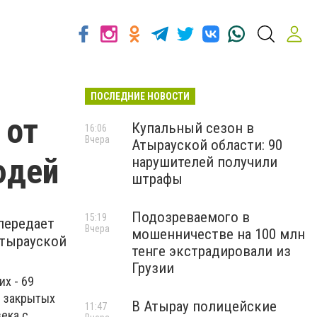
ПОСЛЕДНИЕ НОВОСТИ
 от
Купальный сезон в
16:06
Вчера
Атырауской области: 90
юдей
нарушителей получили
штрафы
Подозреваемого в
15:19
передает
Вчера
мошенничестве на 100 млн
Атырауской
тенге экстрадировали из
Грузии
их - 69
в закрытых
В Атырау полицейские
11:47
ека с