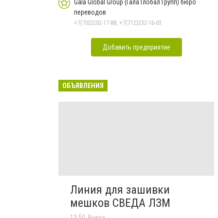
Gala Global Group (Гала Глобал Групп) бюро
переводов
+7(702)202-17-88, +7(712)232-16-03
Добавить предприятие
ОБЪЯВЛЕНИЯ
Линия для зашивки
мешков СВЕДА ЛЗМ
13:50, Вчера