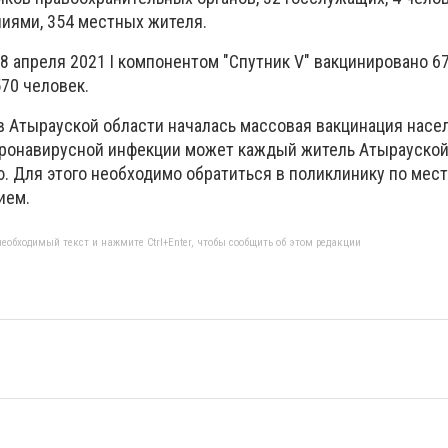
иями, 354 местных жителя.
 8 апреля 2021 I компонентом "Спутник V" вакцинировано 670
70 человек.
 в Атырауской области началась массовая вакцинация насе
оронавирусной инфекции может каждый житель Атырауской
. Для этого необходимо обратиться в поликлинику по мест
ием.
еобходимый текст и нажмите Ctrl+Enter, чтобы сообщить об этом редакции