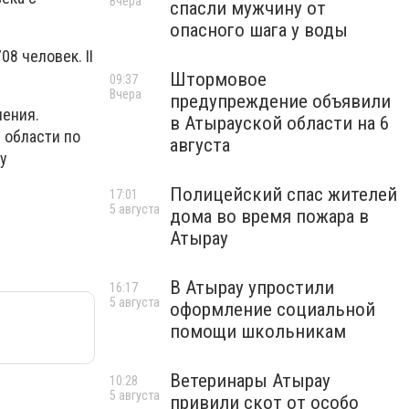
Вчера
спасли мужчину от
опасного шага у воды
8 человек. II
Штормовое
09:37
Вчера
предупреждение объявили
ления.
в Атырауской области на 6
 области по
августа
у
Полицейский спас жителей
17:01
5 августа
дома во время пожара в
Атырау
В Атырау упростили
16:17
5 августа
оформление социальной
помощи школьникам
Ветеринары Атырау
10:28
5 августа
привили скот от особо