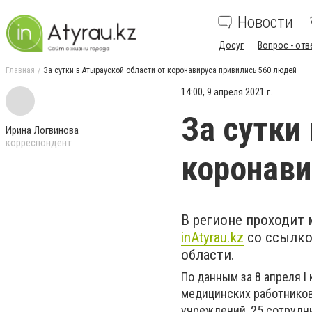
Новости
Досуг
Вопрос - отв
Главная
За сутки в Атырауской области от коронавируса привились 560 людей
14:00, 9 апреля 2021 г.
За сутки
Ирина Логвинова
корреспондент
коронави
В регионе проходит 
inAtyrau.kz
со ссылко
области.
По данным за 8 апреля I
медицинских работников,
учреждений, 25 сотрудни