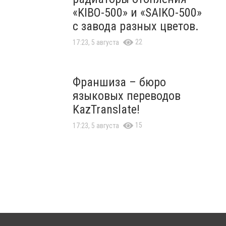
«KIBO-500» и «SAIKO-500»
с завода разных цветов.
22
17:23, 5 августа
Франшиза – бюро
языковых переводов
KazTranslate!
15
17:23, 5 августа