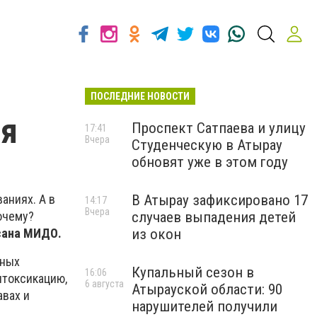
ПОСЛЕДНИЕ НОВОСТИ
ья
Проспект Сатпаева и улицу
17:41
Вчера
Студенческую в Атырау
обновят уже в этом году
аниях. А в
В Атырау зафиксировано 17
14:17
Вчера
очему?
случаев выпадения детей
сана МИДО.
из окон
бных
Купальный сезон в
16:06
нтоксикацию,
6 августа
Атырауской области: 90
авах и
нарушителей получили