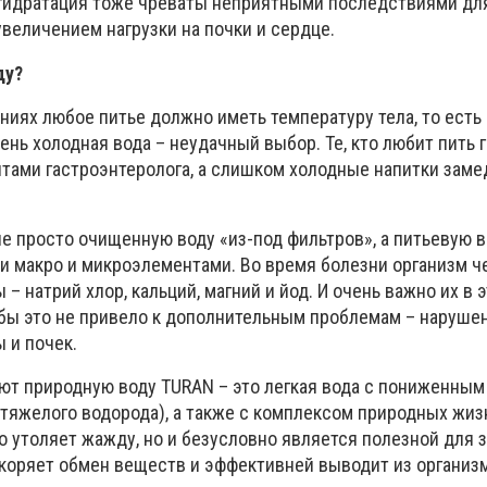
гидратация тоже чреваты неприятными последствиями для
величением нагрузки на почки и сердце.
ду?
ниях любое питье должно иметь температуру тела, то есть
чень холодная вода – неудачный выбор. Те, кто любит пить 
нтами гастроэнтеролога, а слишком холодные напитки зам
е просто очищенную воду «из-под фильтров», а питьевую в
макро и микроэлементами. Во время болезни организм ч
– натрий хлор, кальций, магний и йод. И очень важно их в 
обы это не привело к дополнительным проблемам – наруше
ы и почек.
ют природную воду TURAN – это легкая вода с пониженным
тяжелого водорода), а также с комплексом природных жи
о утоляет жажду, но и безусловно является полезной для 
коряет обмен веществ и эффективней выводит из организ