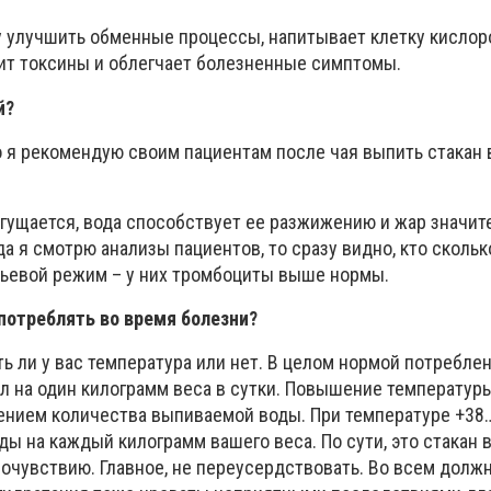
у улучшить обменные процессы, напитывает клетку кислор
ит токсины и облегчает болезненные симптомы.
й?
но я рекомендую своим пациентам после чая выпить стакан
сгущается, вода способствует ее разжижению и жар значит
а я смотрю анализы пациентов, то сразу видно, кто скольк
итьевой режим – у них тромбоциты выше нормы.
потреблять во время болезни?
есть ли у вас температура или нет. В целом нормой потребле
мл на один килограмм веса в сутки. Повышение температур
нием количества выпиваемой воды. При температуре +38
ды на каждый килограмм вашего веса. По сути, это стакан в
очувствию. Главное, не переусердствовать. Во всем должн