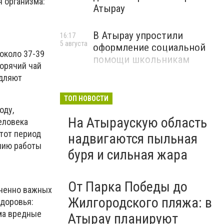
 организма:
Атырау
В Атырау упростили
16:17
5 августа
оформление социальной
 около 37-39
помощи школьникам
горячий чай
едляют
ТОП НОВОСТИ
оду,
На Атыраускую область
еловека
этот период
надвигаются пыльная
нию работы
буря и сильная жара
От Парка Победы до
зненно важных
Жилгородского пляжа: в
здоровья:
ма вредные
Атырау планируют