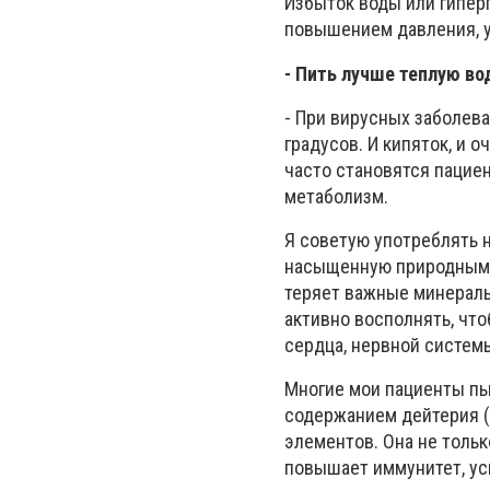
Избыток воды или гипер
повышением давления, у
- Пить лучше теплую во
- При вирусных заболева
градусов. И кипяток, и о
часто становятся пацие
метаболизм.
Я советую употреблять н
насыщенную природными 
теряет важные минералы 
активно восполнять, чт
сердца, нервной систем
Многие мои пациенты пь
содержанием дейтерия (
элементов. Она не тольк
повышает иммунитет, ус