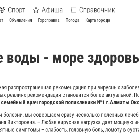
Спорт
Афиша
Справочник
ет
Объявления
Горсправка
Погода
Карта города
е воды - море здоров
амая распространенная рекомендация при вирусных заболев
х реалиях рекомендация становится более актуальной. П
с
семейный врач городской поликлиники №1 г.Алматы Ок
ри болезни, мы совершаем сразу несколько полезных лече
ана Викторовна. – Любая вирусная нагрузка дает мощную и
тные симптомы – слабость, головную боль, ломоту в суст