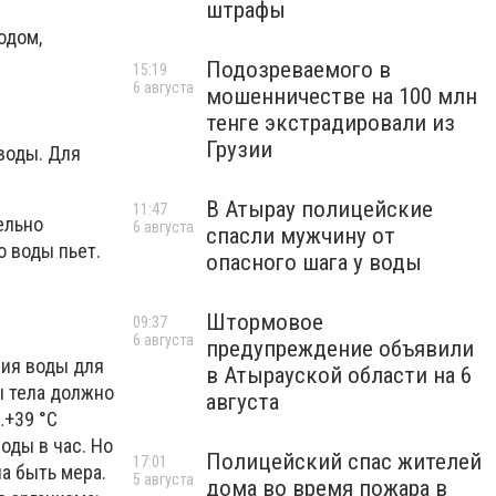
штрафы
одом,
Подозреваемого в
15:19
6 августа
мошенничестве на 100 млн
тенге экстрадировали из
Грузии
 воды. Для
В Атырау полицейские
11:47
ельно
6 августа
спасли мужчину от
о воды пьет.
опасного шага у воды
Штормовое
09:37
6 августа
предупреждение объявили
ния воды для
в Атырауской области на 6
ы тела должно
августа
…+39 °С
оды в час. Но
Полицейский спас жителей
17:01
а быть мера.
5 августа
дома во время пожара в