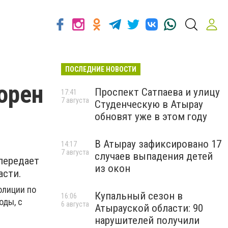
ПОСЛЕДНИЕ НОВОСТИ
орен
Проспект Сатпаева и улицу
17:41
7 августа
Студенческую в Атырау
обновят уже в этом году
В Атырау зафиксировано 17
14:17
7 августа
случаев выпадения детей
передает
из окон
асти.
олиции по
Купальный сезон в
16:06
оды, с
6 августа
Атырауской области: 90
нарушителей получили