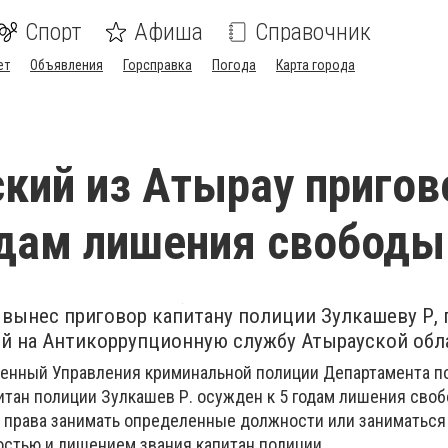
Спорт
Афиша
Справочник
ет
Объявления
Горсправка
Погода
Карта города
кий из Атырау пригов
одам лишения свободы
 вынес приговор капитану полиции Зулкашеву Р, 
й на Антикоррупционную службу Атырауской обл
енный Управления криминальной полиции Департамента п
итан полиции Зулкашев Р. осужден к 5 годам лишения своб
права занимать определенные должности или заниматься
стью и лишением звания капитан полиции.