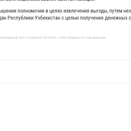
ышении полномочии в целях извлечения выгоды, путем не
дан Республики Узбекистан с целью получения денежных с
еобходимый текст и нажмите Ctrl+Enter, чтобы сообщить об этом редакции