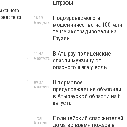
штрафы
законного
редств за
Подозреваемого в
15:19
6 августа
мошенничестве на 100 млн
тенге экстрадировали из
Грузии
В Атырау полицейские
11:47
6 августа
спасли мужчину от
опасного шага у воды
Штормовое
09:37
6 августа
предупреждение объявили
в Атырауской области на 6
августа
Полицейский спас жителей
17:01
5 августа
дома во время пожара в