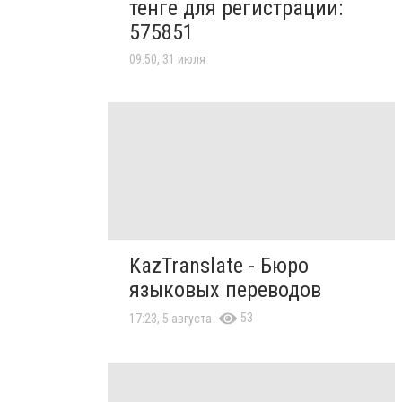
тенге для регистрации:
575851
09:50, 31 июля
KazTranslate - Бюро
языковых переводов
53
17:23, 5 августа