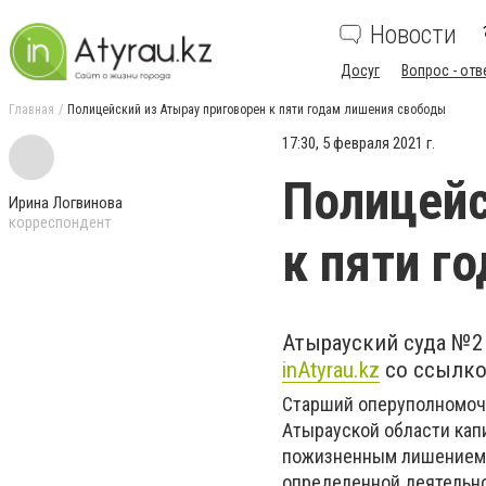
Новости
Досуг
Вопрос - отв
Главная
Полицейский из Атырау приговорен к пяти годам лишения свободы
17:30, 5 февраля 2021 г.
Полицейс
Ирина Логвинова
корреспондент
к пяти г
Атырауский суда №2
inAtyrau.kz
со ссылко
Старший оперуполномоч
Атырауской области кап
пожизненным лишением 
определенной деятельно