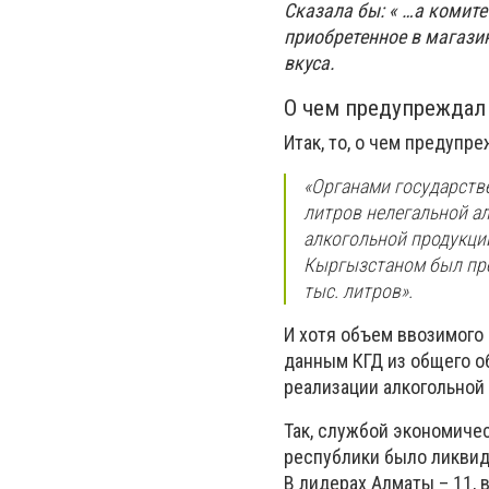
Сказала бы: « …а комите
приобретенное в магазин
вкуса.
О чем предупреждал
Итак, то, о чем предупр
«Органами государств
литров нелегальной ал
алкогольной продукции
Кыргызстаном был прес
тыс. литров».
И хотя объем ввозимого 
данным КГД из общего о
реализации алкогольной
Так, службой экономиче
республики было ликвид
В лидерах Алматы – 11, в