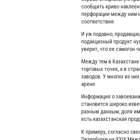
сообщить криво наклеенн
перфорации между ним и
соответствия.
И уж подавно, продавщиц
подакцизный продукт нуж
уверит, что ее самогон 
Между тем в Казахстане
торговых точек, а в стр
заводов. У многих из н
арене.
Информация о завоевани
становится широко изве
разным данным, доля имп
есть казахстанская про
К примеру, согласно све
Петербурге на ХХIX Меж