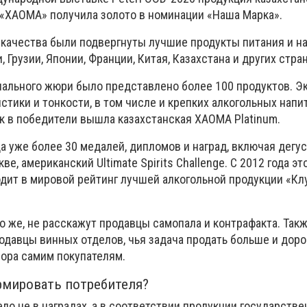
 «ХАОМА» получила золото в номинации «Наша Марка».
 качества были подвергнуты лучшие продукты питания и на
, Грузии, Японии, Франции, Китая, Казахстана и других стран
нального жюри было представлено более 100 продуктов. Э
стики и тонкости, в том числе и крепких алкогольных напит
ок в победители вышла казахстанская ХАОМА Platinum.
да уже более 30 медалей, дипломов и наград, включая дег
е, американский Ultimate Spirits Challenge. С 2012 года эт
одит в мировой рейтинг лучшей алкогольной продукции «Кл
но же, не расскажут продавцы самопала и контрафакта. Такж
одавцы винных отделов, чья задача продать больше и дорог
ора самим покупателям.
мировать потребителя?
ло не в наградах, а в соответствии продукции государств