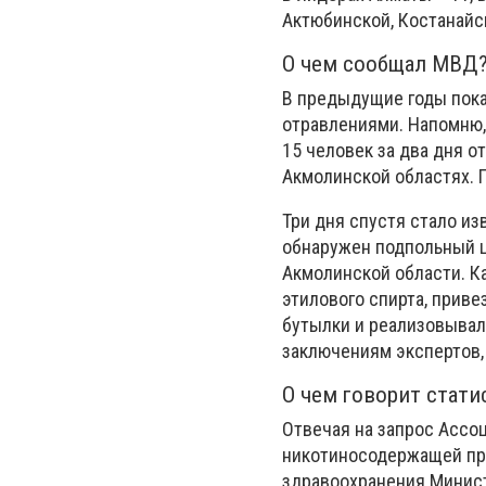
Актюбинской, Костанайс
О чем сообщал МВД
В предыдущие годы пока
отравлениями. Напомню,
15 человек за два дня о
Акмолинской областях. 
Три дня спустя стало из
обнаружен подпольный ц
Акмолинской области. К
этилового спирта, приве
бутылки и реализовывал
заключениям экспертов,
О чем говорит стати
Отвечая на запрос Ассо
никотиносодержащей про
здравоохранения Минист