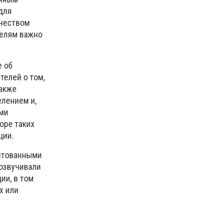
для
ичеством
телям важно
е об
телей о том,
также
елением и,
ми
оре таких
ции.
дитованными
озвучивали
ии, в том
х или