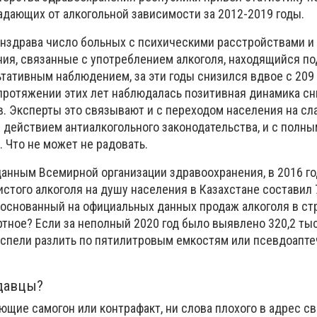
адающих от алкогольной зависимости за 2012-2019 годы.
инздрава число больных с психическими расстройствами и
ия, связанные с употреблением алкоголя, находящийся по
тативным наблюдением, за эти годы снизился вдвое с 209 
 протяжении этих лет наблюдалась позитивная динамика с
в. Эксперты это связывают и с переходом населения на сл
с действием антиалкогольного законодательства, и с полны
 Что не может не радовать.
 данным Всемирной организации здравоохранения, в 2016 г
стого алкоголя на душу населения в Казахстане составил 7
ь, основанный на официальных данных продаж алкоголя в стр
ртное? Если за неполный 2020 год было выявлено 320,2 ты
 успели разлить по пятилитровым емкостям или псевдоапт
одавцы?
ающие самогон или контрафакт, ни слова плохого в адрес с