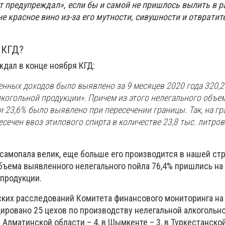
т предупреждал», еcли бы и самой не пришлось вылить в р
е красное вино из-за его мутности, сивушности и отвратит
 КГД?
еждал в конце ноября КГД:
енных доходов было выявлено за 9 месяцев 2020 года 320,2
когольной продукции». Причем из этого нелегального объе
 23,6% было выявлено при пересечении границы. Так, на гр
ечен ввоз этилового спирта в количестве 23,8 тыс. литров 
самопала велик, еще больше его производится в нашей стр
бъема выявленного нелегального пойла 76,4% пришлись на
 продукции.
ских расследований Комитета финансового мониторинга на
ировано 25 цехов по производству нелегальной алкогольно
 Алматинской области – 4, в Шымкенте – 3, в Туркестанской