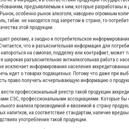
ребованиям, предъявляемым к ним, которые разработаны и 
 Рынок, особенно рынок алкоголя, наводнен огромным кол
оль, табак не находятся под запретом в стране, то потреби
качества этой продукции.
щает рекламу, а заодно и потребительское информировани
Считается, что и разъяснительная информация для потреби
е напороться на самопал, подделку или контрафакт, может 
тя широкая разъяснительная антиалкогольная работа с нас
 не исключает информирования населения аккредитованны
ечь идет о товарах подакцизных. Потому что даже при выб
есть право получить исчерпывающую информацию о продук
 вести профессиональный реестр такой продукции аккре
рами СЭС, профессиональными ассоциациями. Которые бы 
льного анализа производимой и ввозимой в страну продукц
ых напитков, на соответствие стандартам, наличие вредны
дствиях употребления такой продукции.