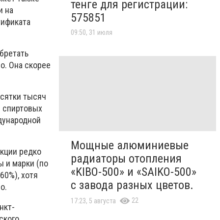
тенге для регистрации:
и на
575851
тификата
09:50, 31 июля
обретать
о. Она скорее
есятки тысяч
и спиртовых
ждународной
Мощные алюминиевые
укции редко
радиаторы отопления
 и марки (по
«KIBO-500» и «SAIKO-500»
60%), хотя
с завода разных цветов.
во.
22
17:23, 5 августа
нкт-
ского