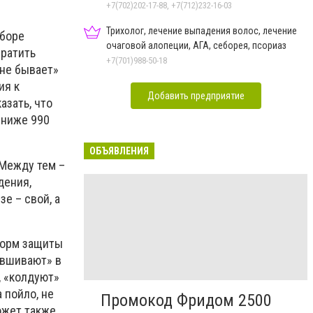
+7(702)202-17-88, +7(712)232-16-03
Трихолог, лечение выпадения волос, лечение
ыборе
очаговой алопеции, АГА, себорея, псориаз
братить
+7(701)988-50-18
 не бывает»
ия к
Добавить предприятие
азать, что
 ниже 990
ОБЪЯВЛЕНИЯ
 Между тем –
дения,
е – свой, а
 форм защиты
«вшивают» в
, «колдуют»
 пойло, не
Промокод Фридом 2500
ожет также