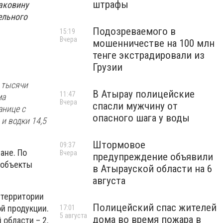
штрафы
аковину
ельного
Подозреваемого в
15:19
Вчера
мошенничестве на 100 млн
тенге экстрадировали из
Грузии
 тысячи
В Атырау полицейские
11:47
ма
Вчера
спасли мужчину от
анице с
опасного шага у воды
и водки 14,5
Штормовое
09:37
ане. По
Вчера
предупреждение объявили
 объекты
в Атырауской области на 6
августа
 территории
Полицейский спас жителей
й продукции.
17:01
5 августа
дома во время пожара в
 области – 2,