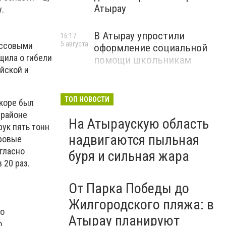
Атырау
у.
В Атырау упростили
16:17
5 августа
ассовыми
оформление социальной
щила о гибели
помощи школьникам
айской и
ТОП НОВОСТИ
скоре был
 районе
На Атыраускую область
ук пять тонн
надвигаются пыльная
тровые
гласно
буря и сильная жара
в 20 раз.
От Парка Победы до
Жилгородского пляжа: в
го
Атырау планируют
о