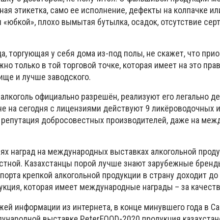
ая этикетка, само ее исполнение, дефекты на колпачке ил
 «юбкой», плохо вымытая бутылка, осадок, отсутствие сер
а, торгующая у себя дома из-под полы, не скажет, что при
но только в той торговой точке, которая имеет на это прав
чище и лучше заводского.
 алкоголь официально разрешён, реализуют его легально д
ане на сегодня с лицензиями действуют 9 ликёроводочных 
их репутация добросовестных производителей, даже на ме
ях наград на международных выставках алкогольной прод
стной. Казахстанцы порой лучше знают зарубежные бренды
орта крепкой алкогольной продукции в страну доходит до 
дукция, которая имеет международные награды – за качест
жей информации из интернета, в конце минувшего года в Са
дународной выставке PeterFOOD-2020 продукция казахстан