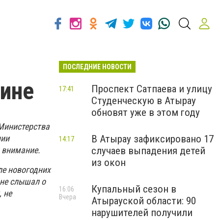
ПОСЛЕДНИЕ НОВОСТИ
вине
Проспект Сатпаева и улицу
17:41
Студенческую в Атырау
обновят уже в этом году
Министерства
нии
В Атырау зафиксировано 17
14:17
 внимание.
случаев выпадения детей
из окон
ле новогодних
 не слышал о
Купальный сезон в
16:06
 не
Вчера
Атырауской области: 90
нарушителей получили