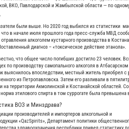
кой, ВКО, Павлодарской и Жамбылской области — по одном
?
затели были выше. Но 2020 год выбился из статистики м
 что в начале июля прошлого года пресс-служба МВД сооб
т отравления алкоголем кустарного производства в Костан
Поставленный диагноз – «токсическое действие этанола».
вестно, что общее число погибших достигло 23 человек. В
ех по производству самопального алкоголя в Атбасарском
ак выяснилось впоследствии, местный житель приобрел с р
зенного из Петропавловска. Затем его разливали в пятили
и на территории Акмолинской и Костанайской областей. Со
 норма этилового спирта в том суррогате была превышена 
стика ВОЗ и Минздрава?
циации производителей и импортеров алкогольной и
дукции «QazSpirits», Департамент политики общественно
ерства здравоохранения республики привел статистику п