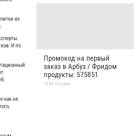
питки из
.
ксперты
ков. И по
Промокод на первый
устационный
заказ в Арбуз / Фридом
от
продукты: 575851
уб
10:05, Сегодня
е как не
ого,
енным