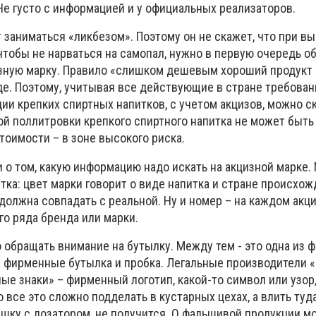
Не густо с информацией и у официальных реализаторов.
 заниматься «ликбезом». Поэтому он не скажет, что при в
чтобы не нарваться на самопал, нужно в первую очередь о
изную марку. Правило «слишком дешевым хороший продукт
где. Поэтому, учитывая все действующие в стране требован
ии крепких спиртных напитков, с учетом акцизов, можно ск
й поллитровки крепкого спиртного напитка не может быть
стоимости – в зоне высокого риска.
 о том, какую информацию надо искать на акцизной марке.
тка: цвет марки говорит о виде напитка и стране происхож
должна совпадать с реальной. Ну и номер – на каждом акциз
го ряда бренда или марки.
 обращать внимание на бутылку. Между тем - это одна из
– фирменные бутылка и пробка. Легальные производители 
ые знаки» – фирменный логотип, какой-то символ или узор
о все это сложно подделать в кустарных цехах, а влить туда
шку с дозатором, не получится. О фальшивой продукции м