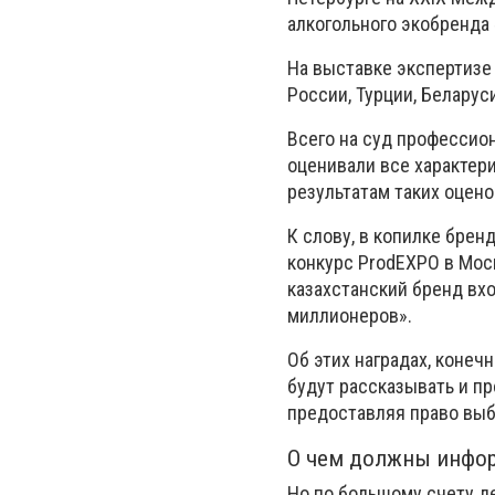
алкогольного экобренда
На выставке экспертизе
России, Турции, Беларуси
Всего на суд профессио
оценивали все характери
результатам таких оцен
К слову, в копилке брен
конкурс ProdEXPO в Москв
казахстанский бренд вх
миллионеров».
Об этих наградах, конеч
будут рассказывать и пр
предоставляя право выб
О чем должны инфор
Но по большому счету де