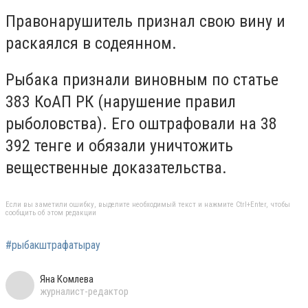
Правонарушитель признал свою вину и
раскаялся в содеянном.
Рыбака признали виновным по статье
383 КоАП РК (нарушение правил
рыболовства). Его оштрафовали на 38
392 тенге и обязали уничтожить
вещественные доказательства.
Если вы заметили ошибку, выделите необходимый текст и нажмите Ctrl+Enter, чтобы
сообщить об этом редакции
#рыбакштрафатырау
Яна Комлева
журналист-редактор