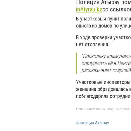
Полиция Атырау пом
inAtyrau.kz
со ссылко
В участковый пункт пол
одного из домов по улиц
В ходе проверки участк
нет отопления.
"Поскольку коммунальн
определить её в Центр
рассказывает старший
Участковые инспекторы
женщина обрадовалась в
поблагодарила сотрудни
Если вы заметили ошибку, выделите н
#полиция Атырау