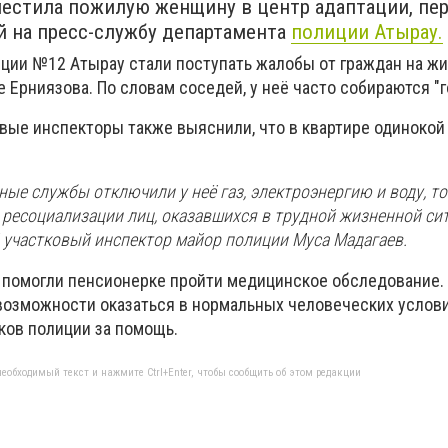
естила пожилую женщину в центр адаптации, пе
й на
пресс-службу департамента
полиции Атырау.
иции №12 Атырау стали поступать жалобы от граждан на ж
е Ерниязова. По словам соседей, у неё часто собираются "г
овые инспекторы также выяснили, что в квартире одинокой
ые службы отключили у неё газ, электроэнергию и воду, т
 ресоциализации лиц, оказавшихся в трудной жизненной ситу
 участковый инспектор майор полиции Муса Мадагаев.
 помогли пенсионерке пройти медицинское обследование.
озможности оказаться в нормальных человеческих услови
ков полиции за помощь.
еобходимый текст и нажмите Ctrl+Enter, чтобы сообщить об этом редакции