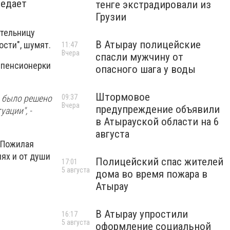
редает
тенге экстрадировали из
Грузии
ительницу
В Атырау полицейские
ости", шумят.
11:47
Вчера
спасли мужчину от
 пенсионерки
опасного шага у воды
Штормовое
09:37
о было решено
Вчера
предупреждение объявили
ации", -
в Атырауской области на 6
августа
 Пожилая
ях и от души
Полицейский спас жителей
17:01
5 августа
дома во время пожара в
Атырау
В Атырау упростили
16:17
5 августа
оформление социальной