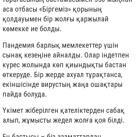
аса отбасы «Біргеміз» қорының
қолдауымен бір жолғы қаржылай
көмекке ие болды.
Пандемия барлық мемлекеттер үшін
сынақ кезеңіне айналды. Олар індетпен
күрес жолында көп қиындықты бастан
өткеруде. Бір жерде ахуал тұрақтанса,
екіншісінде вирустың жаңа ошақтары
пайда болуда.
Үкімет жіберілген қателіктерден сабақ
алып, жұмысты жедел жолға қоя білді.
Ең бастысы – біз азаматтардан