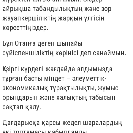
айрықша табандылықтың және зор
жауапкершіліктің жарқын үлгісін
көрсеттіңіздер.
Бұл Отанға деген шынайы
сүйіспеншіліктің көрінісі деп санаймын.
Қазіргі күрделі жағдайда алдымызда
тұрған басты міндет – әлеуметтік-
экономикалық тұрақтылықты, жұмыс
орындарын және халықтың табысын
сақтап қалу.
Дағдарысқа қарсы жедел шаралардың
екі топтамасы қабылданды.