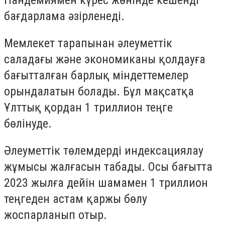
Пандемиямен күрес жөнінде кешенді
бағдарлама әзірленеді.
Мемлекет тарапынан әлеуметтік
саладағы және экономиканы қолдауға
бағытталған барлық міндеттемелер
орындалатын болады. Бұл мақсатқа
Ұлттық қордан 1 триллион теңге
бөлінуде.
Әлеуметтік төлемдерді индексациялау
жұмысы жалғасын табады. Осы бағытта
2023 жылға дейін шамамен 1 триллион
теңгеден астам қаржы бөлу
жоспарланып отыр.