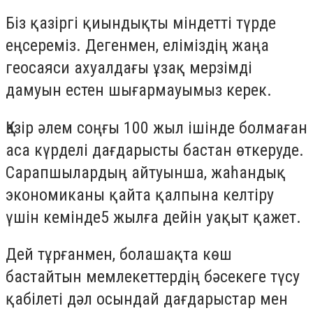
Біз қазіргі қиындықты міндетті түрде
еңсереміз. Дегенмен, еліміздің жаңа
геосаяси ахуалдағы ұзақ мерзімді
дамуын естен шығармауымыз керек.
Қазір әлем соңғы 100 жыл ішінде болмаған
аса күрделі дағдарысты бастан өткеруде.
Сарапшылардың айтуынша, жаһандық
экономиканы қайта қалпына келтіру
үшін кемінде5 жылға дейін уақыт қажет.
Дей тұрғанмен, болашақта көш
бастайтын мемлекеттердің бәсекеге түсу
қабілеті дәл осындай дағдарыстар мен