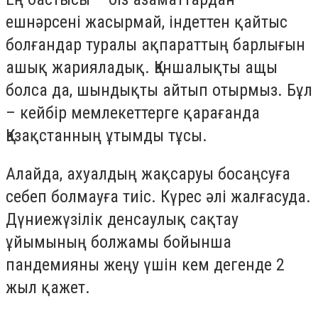
ешнәрсені жасырмай, індеттен қайтыс
болғандар туралы ақпараттың барлығын
ашық жарияладық. Қаншалықты ащы
болса да, шындықты айтып отырмыз. Бұл
– кейбір мемлекеттерге қарағанда
Қазақстанның ұтымды тұсы.
Алайда, ахуалдың жақсаруы босаңсуға
себеп болмауға тиіс. Күрес әлі жалғасуда.
Дүниежүзілік денсаулық сақтау
ұйымының болжамы бойынша
пандемияны жеңу үшін кем дегенде 2
жыл қажет.