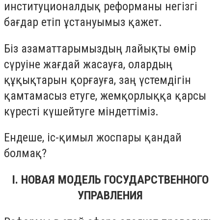
институционалдық реформаны негізгі
бағдар етіп ұстануымыз қажет.
Біз азаматтарымыздың лайықты өмір
сүруіне жағдай жасауға, олардың
құқықтарын қорғауға, заң үстемдігін
қамтамасыз етуге, жемқорлыққа қарсы
күресті күшейтуге міндеттіміз.
Ендеше, іс-қимыл жоспары қандай
болмақ?
I. НОВАЯ МОДЕЛЬ ГОСУДАРСТВЕННОГО
УПРАВЛЕНИЯ