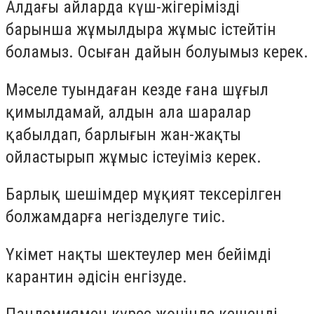
Алдағы айларда күш-жігерімізді
барынша жұмылдыра жұмыс істейтін
боламыз. Осыған дайын болуымыз керек.
Мәселе туындаған кезде ғана шұғыл
қимылдамай, алдын ала шаралар
қабылдап, барлығын жан-жақты
ойластырып жұмыс істеуіміз керек.
Барлық шешімдер мұқият тексерілген
болжамдарға негізделуге тиіс.
Үкімет нақты шектеулер мен бейімді
карантин әдісін енгізуде.