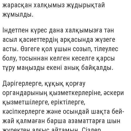
жарасқан халқымыз жұдырықтай
жұмылды.
Індетпен күрес дана халқымызға тән
асыл қасиеттердің арқасында жүзеге
асты. Өзгеге қол ұшын созып, тілеулес
болу, тосыннан келген кеселге қарсы
тұру маңызды екені анық байқалды.
Дәрігерлерге, құқық қорғау
органдарының қызметкерлеріне, әскери
қызметшілерге, еріктілерге,
кәсіпкерлерге және осындай шақта бей-
жай қалмаған барша азаматтарға шын
жүректен алғыс айтамын. Сіздер