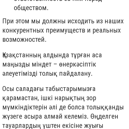
обществом.
При этом мы должны исходить из наших
конкурентных преимуществ и реальных
возможностей.
Қазақстанның алдында тұрған аса
маңызды міндет – өнеркәсіптік
әлеуетімізді толық пайдалану.
Осы саладағы табыстарымызға
қарамастан, ішкі нарықтың зор
мүмкіндіктерін әлі де болса толыққанды
жүзеге асыра алмай келеміз. Өңделген
тауарлардың үштен екісіне жуығы