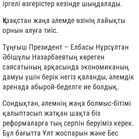
іргелі өзгерістер кезінде шыңдалады.
Қазақстан жаңа әлемде өзінің лайықты
орнын алуға тиіс.
Тұңғыш Президент – Елбасы Нұрсұлтан
Әбішұлы Назарбаевтың көреген
саясатының арқасында экономиканың
дамуы үшін берік негіз қаланды, әлемдік
аренада абырой-беделге ие болдық.
Сондықтан, әлемнің жаңа болмыс-бітімі
қалыптасып жатқан шақта біз
реформаларға тың серпін беруіміз керек.
Бұл бағытта Ұлт жоспарын және Бес