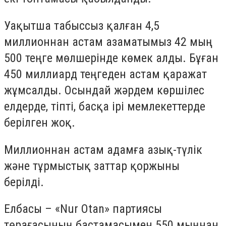
Уақытша табыссыз қалған 4,5
миллионнан астам азаматымыз 42 мың
500 теңге мөлшерінде көмек алды. Бұған
450 миллиард теңгеден астам қаражат
жұмсалды. Осындай жәрдем көршілес
елдерде, тіпті, басқа ірі мемлекеттерде
берілген жоқ.
Миллионнан астам адамға азық-түлік
және тұрмыстық заттар қоржыны
берілді.
Елбасы – «Nur Otan» партиясы
төрағасының бастамасымен 550 мыңнан