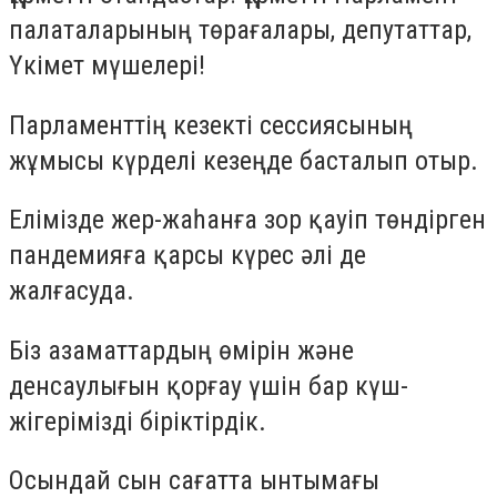
палаталарының төрағалары, депутаттар,
Үкімет мүшелері!
Парламенттің кезекті сессиясының
жұмысы күрделі кезеңде басталып отыр.
Елімізде жер-жаһанға зор қауіп төндірген
пандемияға қарсы күрес әлі де
жалғасуда.
Біз азаматтардың өмірін және
денсаулығын қорғау үшін бар күш-
жігерімізді біріктірдік.
Осындай сын сағатта ынтымағы