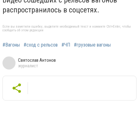
Видео сошедших с рельсов вагонов
распространилось в соцсетях.
Если вы заметили ошибку, выделите необходимый текст и нажмите Ctrl+Enter, чтобы
сообщить об этом редакции
#Вагоны
#сход с рельсов
#ЧП
#грузовые вагоны
Святослав Антонов
журналист