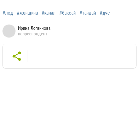
#лёд
#женщина
#канал
#баксай
#тандай
#дчс
Ирина Логвинова
корреспондент