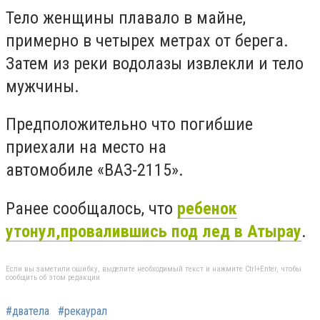
Тело женщины плавало в майне,
примерно в четырех метрах от берега.
Затем из реки водолазы извлекли и тело
мужчины.
Предположительно что погибшие
приехали на место на
автомобиле «ВАЗ-2115».
Ранее сообщалось, что
ребенок
утонул,провалившись под лед в Атырау
.
Если вы заметили ошибку, выделите необходимый текст и нажмите Ctrl+Enter, чтобы
сообщить об этом редакции
#дватела
#рекаурал