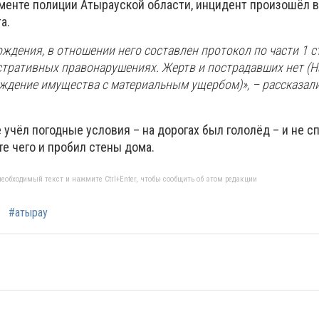
менте полиции Атырауской области, инцидент произошёл в 
а.
ождения, в отношении него составлен протокол по части 1 с
стративных правонарушениях. Жертв и пострадавших нет (
ждение имущества с материальным ущербом)», – рассказали
учёл погодные условия – на дорогах был гололёд – и не с
те чего и пробил стены дома.
еобходимый текст и нажмите Ctrl+Enter, чтобы сообщить об этом редакции
#атырау