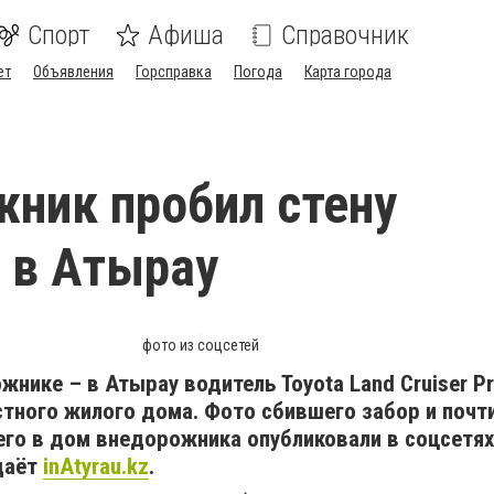
Спорт
Афиша
Справочник
ет
Объявления
Горсправка
Погода
Карта города
ник пробил стену
 в Атырау
фото из соцсетей
ожнике – в Атырау водитель Toyota Land Cruiser P
стного жилого дома. Фото сбившего забор и почт
его в дом внедорожника опубликовали в соцсетя
даёт
inAtyrau.kz
.