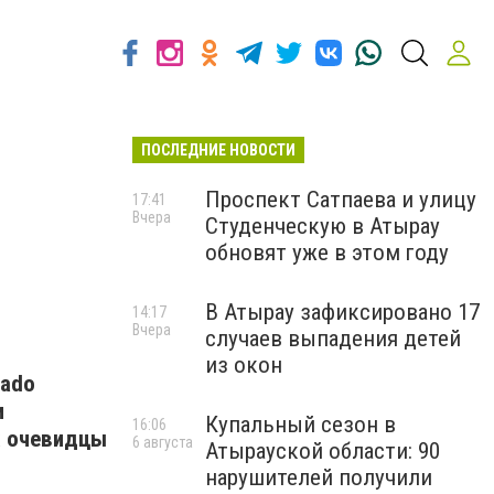
ПОСЛЕДНИЕ НОВОСТИ
Проспект Сатпаева и улицу
17:41
Вчера
Студенческую в Атырау
обновят уже в этом году
В Атырау зафиксировано 17
14:17
Вчера
случаев выпадения детей
из окон
rado
и
Купальный сезон в
16:06
х очевидцы
6 августа
Атырауской области: 90
нарушителей получили