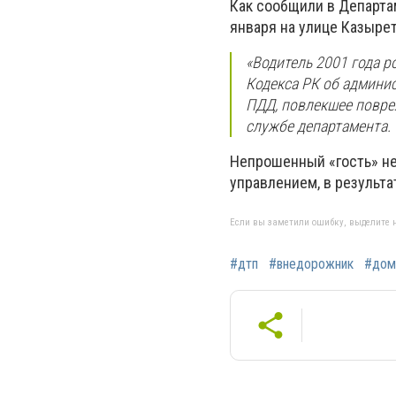
Как сообщили в Департа
января на улице Казырет
«Водитель 2001 года р
Кодекса РК об админи
ПДД, повлекшее повре
службе департамента.
Непрошенный «гость» не 
управлением, в результа
Если вы заметили ошибку, выделите н
#дтп
#внедорожник
#дом