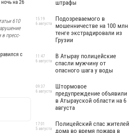
ночь на 26
штрафы
Подозреваемого в
15:19
татьи 610
6 августа
мошенничестве на 100 млн
Нарушение
тенге экстрадировали из
 в пресс-
Грузии
правился с
В Атырау полицейские
11:47
6 августа
спасли мужчину от
опасного шага у воды
Штормовое
09:37
6 августа
предупреждение объявили
в Атырауской области на 6
августа
Полицейский спас жителей
17:01
5 августа
дома во время пожара в