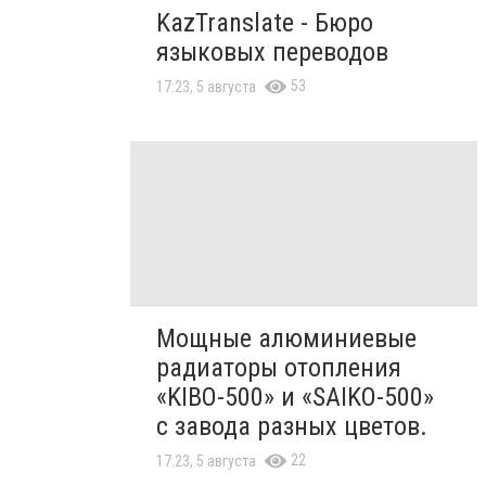
KazTranslate - Бюро
языковых переводов
53
17:23, 5 августа
Мощные алюминиевые
радиаторы отопления
«KIBO-500» и «SAIKO-500»
с завода разных цветов.
22
17:23, 5 августа