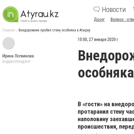
Новости
Досуг
Вопрос - отв
Главная
Внедорожник пробил стену особняка в Атырау
10:00, 27 января 2020 г.
Внедорож
Ирина Логвинова
корреспондент
особняка
В «гости» на внедор
протаранил стену ча
наполовину заехавш
происшествия, пере