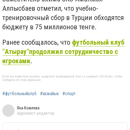
Алпысбаев отметил, что учебно-
тренировочный сбор в Турции обходятся
бюджету в 75 миллионов тенге.
Ранее сообщалось, что
футбольный клуб
"Атырау"продолжил сотрудничество с
игроками
.
Если вы заметили ошибку, выделите необходимый текст и нажмите Ctrl+Enter, чтобы
сообщить об этом редакции
#футбольныйклуб
#акжайык
#спорт
Яна Комлева
журналист-редактор