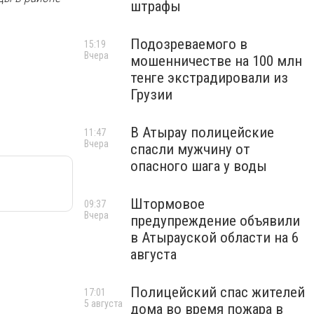
штрафы
Подозреваемого в
15:19
Вчера
мошенничестве на 100 млн
тенге экстрадировали из
Грузии
В Атырау полицейские
11:47
Вчера
спасли мужчину от
опасного шага у воды
Штормовое
09:37
Вчера
предупреждение объявили
в Атырауской области на 6
августа
Полицейский спас жителей
17:01
5 августа
дома во время пожара в