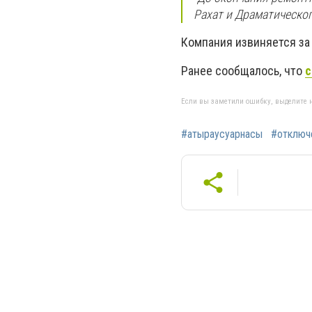
Рахат и Драматическог
Компания извиняется за
Ранее сообщалось, что
с
Если вы заметили ошибку, выделите н
#атыраусуарнасы
#отключ