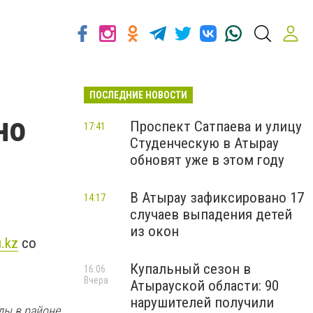
ПОСЛЕДНИЕ НОВОСТИ
но
Проспект Сатпаева и улицу
17:41
Студенческую в Атырау
обновят уже в этом году
В Атырау зафиксировано 17
14:17
случаев выпадения детей
из окон
u.kz
со
Купальный сезон в
16:06
Вчера
Атырауской области: 90
нарушителей получили
ды в районе