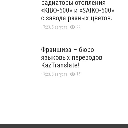
радиаторы отопления
«KIBO-500» и «SAIKO-500»
с завода разных цветов.
22
17:23, 5 августа
Франшиза – бюро
языковых переводов
KazTranslate!
15
17:23, 5 августа