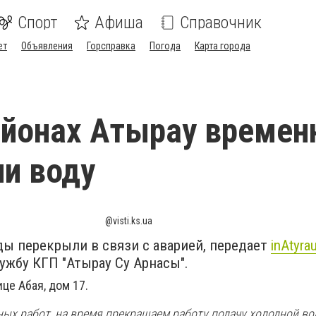
Спорт
Афиша
Справочник
ет
Объявления
Горсправка
Погода
Карта города
айонах Атырау времен
и воду
@visti.ks.ua
ы перекрыли в связи с аварией, передает
inAtyra
ужбу КГП "Атырау Су Арнасы".
це Абая, дом 17.
ных работ, на время прекращаем работу подачу холодной во