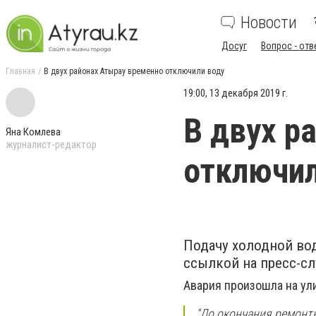
Новости
Досуг
Вопрос - отв
Главная
В двух районах Атырау временно отключили воду
19:00, 13 декабря 2019 г.
В двух р
Яна Комлева
журналист-редактор
отключил
Подачу холодной вод
ссылкой на пресс-сл
Авария произошла на ули
''До окончания ремонт