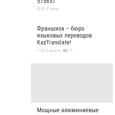
575851
09:50, 31 июля
Франшиза – бюро
языковых переводов
KazTranslate!
15
17:23, 5 августа
Мощные алюминиевые