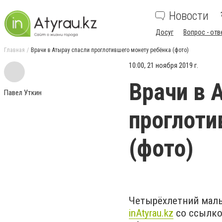
Новости
Досуг
Вопрос - отв
Главная
Врачи в Атырау спасли проглотившего монету ребёнка (фото)
10:00, 21 ноября 2019 г.
Врачи в 
Павел Уткин
проглоти
(фото)
Четырёхлетний маль
inAtyrau.kz
со ссылко