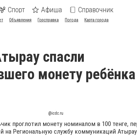
Спорт
Афиша
Справочник
ет
Объявления
Горсправка
Погода
Карта города
Атырау спасли
вшего монету ребёнка
@icdc.ru
чик проглотил монету номиналом в 100 тенге, пе
й на Региональную службу коммуникаций Атыра