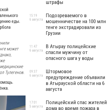
штрафы
тской
Подозреваемого в
аленького
15:19
6 августа
мошенничестве на 100 млн
дению еды.
тенге экстрадировали из
Ербола
Грузии
снили
В Атырау полицейские
11:47
енге может
6 августа
спасли мужчину от
днако,
опасного шага у воды
кже
медицинские
Штормовое
09:37
ол Тулегенов.
6 августа
предупреждение объявили
помощь.
в Атырауской области на 6
ёнка.
августа
Полицейский спас жителей
17:01
5 августа
дома во время пожара в