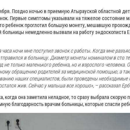
ября. Поздно ночью в приемную Атырауской областной де
нок. Первые симптомы указывали на тяжелое состояние м
что ребенок проглотил большую монету, мешавшую прохож
й больницы немедленно вызвали на работу эндоскописта 
 часа ночи мне поступил звонок с работы. Когда мне разъя
отправился в больницу. Диаметр монеты номиналом в сто т
 не только маленького ребенка, но и взрослого человека. О
ному обращению родителей за медицинской помощью, а та
ванию наших специалистов, были проведены необходимые 
остался жив. Сейчас у малыша все хорошо», – рассказал Ерб
, когда она заметила неладное, то сразу выбрала скорую 
ную благодарность врачам больницы, которые спасли реб