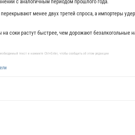
авнении с аналогичным периодом прошлого года.
 перекрывают менее двух третей спроса, а импортеры уд
ы на соки растут быстрее, чем дорожают безалкогольные н
еобходимый текст и нажмите Ctrl+Enter, чтобы сообщить об этом редакции
ели