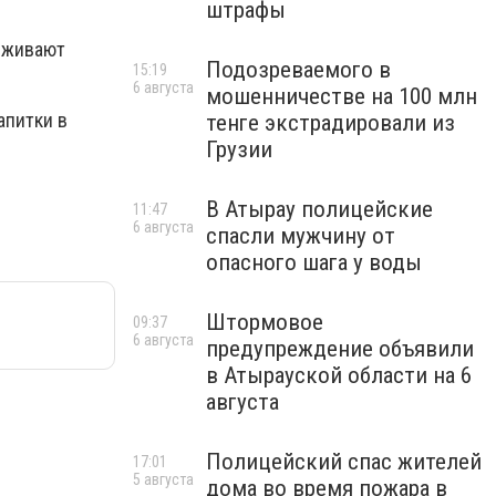
штрафы
ерживают
Подозреваемого в
15:19
6 августа
мошенничестве на 100 млн
апитки в
тенге экстрадировали из
Грузии
В Атырау полицейские
11:47
6 августа
спасли мужчину от
опасного шага у воды
Штормовое
09:37
6 августа
предупреждение объявили
в Атырауской области на 6
августа
Полицейский спас жителей
17:01
5 августа
дома во время пожара в