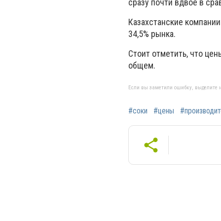
сразу почти вдвое в ср
Казахстанские компании
34,5% рынка.
Стоит отметить, что цен
общем.
Если вы заметили ошибку, выделите н
#соки
#цены
#производит