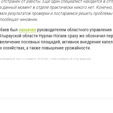
 отстранён от работы. Ещё один специалист находится в отп
на данный момент в отделе практически никого нет. Конечно,
мся результатов проверки и постараемся решить проблемы
 пообещал чиновник.
ыбаев был
назначен
руководителем областного управления 
 Атырауской области Нурлан Ногаев сразу же обозначил пе
 увеличение посевных площадей, активное внедрение капел
х хозяйствах, а также повышение урожайности.
еобходимый текст и нажмите Ctrl+Enter, чтобы сообщить об этом редакции