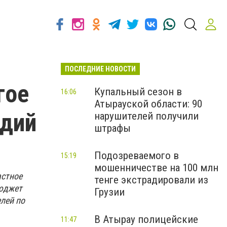
ПОСЛЕДНИЕ НОВОСТИ
гое
Купальный сезон в
16:06
Атырауской области: 90
идий
нарушителей получили
штрафы
Подозреваемого в
15:19
мошенничестве на 100 млн
астное
тенге экстрадировали из
бюджет
Грузии
лей по
В Атырау полицейские
11:47