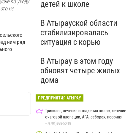
уске по уходу
детей к школе
 это не
В Атырауской области
стабилизировалась
сельского
ситуация с корью
ред ним ряд
ьного
В Атырау в этом году
обновят четыре жилых
дома
ПРЕДПРИЯТИЯ АТЫРАУ
Трихолог, лечение выпадения волос, лечение
очаговой алопеции, АГА, себорея, псориаз
+7(701)988-50-18