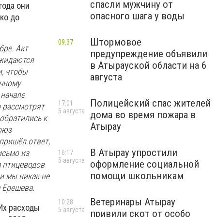
спасли мужчину от
года они
опасного шага у воды
ко до
Штормовое
09:37
бре. Акт
предупреждение объявили
ожидаются
в Атырауской области на 6
и, чтобы
августа
очному
 начале
Полицейский спас жителей
17:01
о рассмотрят
5 августа
дома во время пожара в
 обратились к
Атырау
оюз
пришёл ответ,
В Атырау упростили
исьмо из
16:17
5 августа
оформление социальной
а птицеводов
помощи школьникам
и мы никак не
 Ерешева.
Ветеринары Атырау
10:28
 Их расходы
5 августа
привили скот от особо