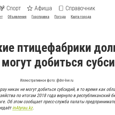
Спорт
Афиша
Справочник
ет
Объявления
Горсправка
Погода
Карта города
ие птицефабрики дол
 могут добиться субс
Иллюстративное фото: @dnr-live.ru
ау никак не могут добиться субсидий, в то время как обл
озяйства по итогам 2018 года вернуло в республиканский 
нге. Об этом сообщает пресс-служба палаты предпринимате
редаёт
inAtyrau
.
kz
.