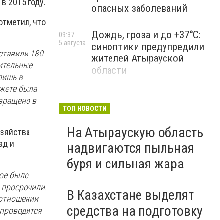
в 2015 году.
опасных заболеваний
отметил, что
Дождь, гроза и до +37°C:
09:37
5 августа
синоптики предупредили
ставили 180
жителей Атырауской
нительные
области
лишь в
джете была
звращено в
ТОП НОВОСТИ
На Атыраускую область
озяйства
ад и
надвигаются пыльная
буря и сильная жара
рое было
 просрочили.
В Казахстане выделят
 отношении
средства на подготовку
 проводится