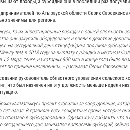
вышают доходы, а субсидии они в последний раз получали 
дпринимателей по Атырауской области Серик Сарсекенов 
ьно значимы для региона.
ықұс», то их инвестиционные расходы в общей сложности со
дства они закупили оборудование и ввели в действие допол
цех. На сегодняшний день птицефабрика получила субсидии 
 Между тем, в 2018 году на выплату субсидий в местном бю
 1,2 млрд. тенге, из которых 800 млн в конце года было во
т по причине неосвоения», – рассказал Серик Сарсекенов.
седании руководитель областного управления сельского х
ил, что был назначен на эту должность меньше недели наз
итуацию.
брика «Алмалықұс» просит субсидии за оборудование, кото
 лет назад. В правилах есть конкретные сроки, которые они
ыло отказано в субсидировании. Однако хочу добавить, что в
о сегодняшнего дня занимался вопросами субсидий, сейчас