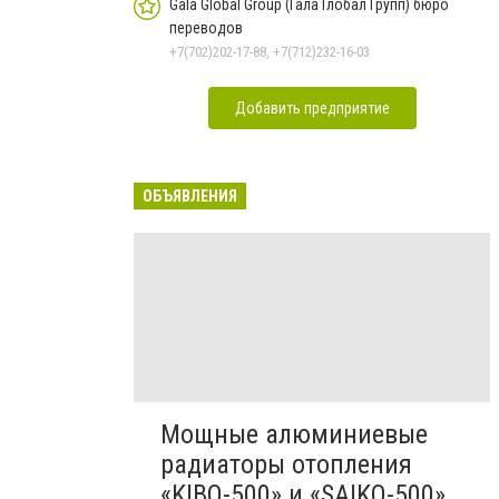
Gala Global Group (Гала Глобал Групп) бюро
переводов
+7(702)202-17-88, +7(712)232-16-03
Добавить предприятие
ОБЪЯВЛЕНИЯ
Мощные алюминиевые
радиаторы отопления
«KIBO-500» и «SAIKO-500»