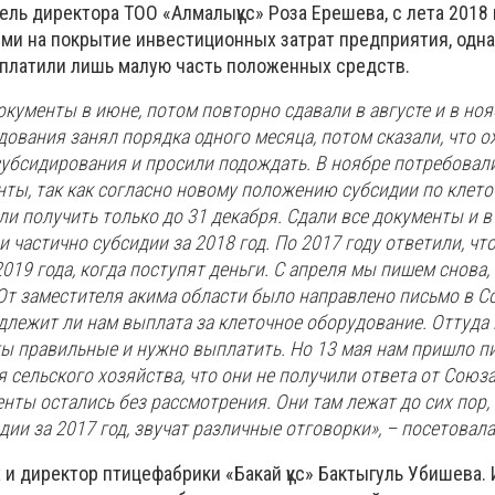
ель директора ТОО «Алмалықұс» Роза Ерешева, с лета 2018 
ми на покрытие инвестиционных затрат предприятия, одна
платили лишь малую часть положенных средств.
окументы в июне, потом повторно сдавали в августе и в ноя
ования занял порядка одного месяца, потом сказали, что 
субсидирования и просили подождать. В ноябре потребовал
нты, так как согласно новому положению субсидии по клет
 получить только до 31 декабря. Сдали все документы и в
 частично субсидии за 2018 год. По 2017 году ответили, чт
2019 года, когда поступят деньги. С апреля мы пишем снова,
 От заместителя акима области было направлено письмо в С
одлежит ли нам выплата за клеточное оборудование. Оттуда 
ты правильные и нужно выплатить. Но 13 мая нам пришло п
 сельского хозяйства, что они не получили ответа от Союз
нты остались без рассмотрения. Они там лежат до сих пор, 
ии за 2017 год, звучат различные отговорки», – посетовала
 и директор птицефабрики «Бакай құс» Бактыгуль Убишева.