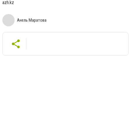
azh.kz
Анель Маратова