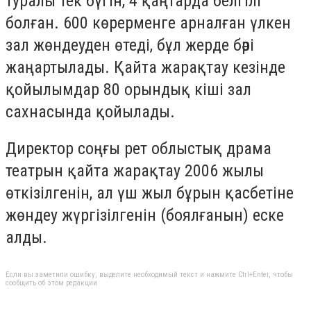
туралы тек бүгін, 4 қаңтарда белгілі
болған. 600 көрерменге арналған үлкен
зал жөндеуден өтеді, бұл жерде бәрі
жаңартылады. Қайта жарақтау кезінде
қойылымдар 80 орындық кіші зал
сахнасында қойылады.
Директор соңғы рет облыстық драма
театрын қайта жарақтау 2006 жылы
өткізілгенін, ал үш жыл бұрын қасбетіне
жөндеу жүргізілгенін (боялғанын) еске
алды.
Если вы заметили ошибку, выделите необходимый текст и нажмите Ctrl+Enter, чтобы
сообщить об этом редакции