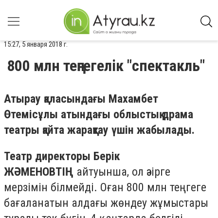
15:27, 5 января 2018 г.
800 млн теңгегелік "спектакль"
Атырау қаласындағы Махамбет
Өтемісұлы атындағы облыстық драма
театры қайта жарақтау үшін жабылады.
Театр директоры Берік
ЖӘМЕНОВТІҢ
айтуынша, ол әзірге
мерзімін білмейді. Оған 800 млн теңгеге
бағаланатын алдағы жөндеу жұмыстары