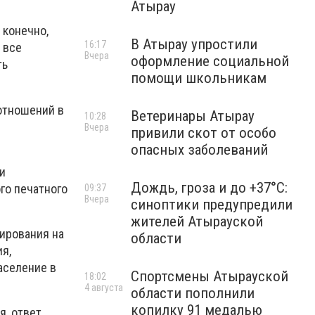
Атырау
 конечно,
В Атырау упростили
16:17
 все
Вчера
оформление социальной
ть
помощи школьникам
отношений в
Ветеринары Атырау
10:28
Вчера
привили скот от особо
опасных заболеваний
и
Дождь, гроза и до +37°C:
го печатного
09:37
Вчера
синоптики предупредили
жителей Атырауской
гирования на
области
я,
аселение в
Спортсмены Атырауской
18:02
4 августа
области пополнили
копилку 91 медалью
я, ответ