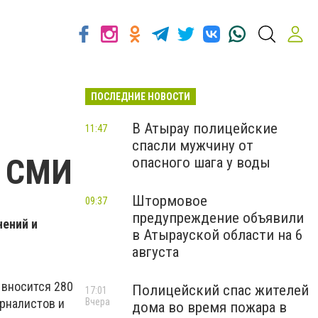
ПОСЛЕДНИЕ НОВОСТИ
В Атырау полицейские
11:47
спасли мужчину от
м СМИ
опасного шага у воды
Штормовое
09:37
предупреждение объявили
нений и
в Атырауской области на 6
августа
 вносится 280
Полицейский спас жителей
17:01
Вчера
урналистов и
дома во время пожара в