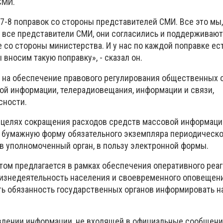
СМИ.
7-8 поправок со стороны представителей СМИ. Все это мы,
, все представители СМИ, они согласились и поддерживают
 со стороны министерства. И у нас по каждой поправке ес
 вносим такую поправку», - сказал он.
 на обеспечение правового регулирования общественных 
ой информации, телерадиовещания, информации и связи,
сности.
 целях сокращения расходов средств массовой информаци
 бумажную форму обязательного экземпляра периодическо
 в уполномоченный орган, в пользу электронной формы.
том предлагается в рамках обеспечения оперативного реа
изнедеятельность населения и своевременного оповещени
ть обязанность государственных органов информировать н
влении информации, не входящей в официальные сообщени