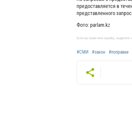
предоставляется в течен
представленного запроса
Фото: parlam.kz
Если вы заметили ошибку, выделите н
#СМИ
#закон
#поправки