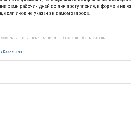
ие семи рабочих дней со дня поступления, в форме и на я
, если иное не указано в самом запросе.
еобходимый текст и нажмите Ctrl+Enter, чтобы сообщить об этом редакции
#Казахстан