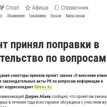
Спорт
Афиша
Справочник
ет
Объявления
Горсправка
Погода
Карта города
т принял поправки в
тельство по вопроса
дания сенаторы приняли проект закона «О внесении изме
е законодательные акты РК по вопросам информации и
ает корреспондент
BNews.kz
коммуникаций
Даурен Абаев
сообщил, что проектом закона
орых в течение года всесторонне обсуждена с участием ж