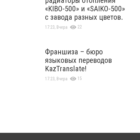
радиаторы отопления
«KIBO-500» и «SAIKO-500»
с завода разных цветов.
22
17:23, Вчера
Франшиза – бюро
языковых переводов
KazTranslate!
15
17:23, Вчера