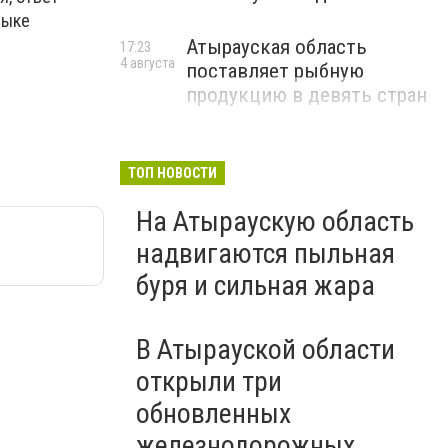
зыке
Атырауская область
17:23
4 августа
поставляет рыбную
продукцию в девять стран
ТОП НОВОСТИ
На Атыраускую область
надвигаются пыльная
буря и сильная жара
В Атырауской области
открыли три
обновленных
железнодорожных