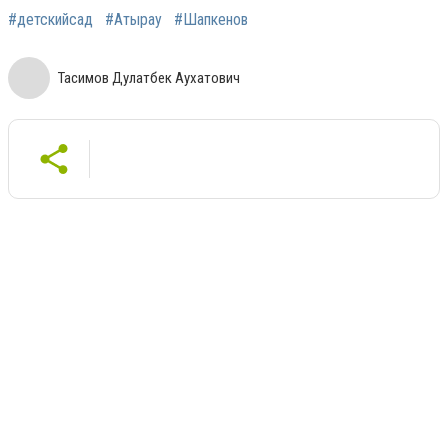
#детскийсад
#Атырау
#Шапкенов
Тасимов Дулатбек Аухатович