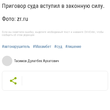
Приговор суда вступил в законную силу.
Фото: zr.ru
Если вы заметили ошибку, выделите необходимый текст и нажмите Ctrl+Enter, чтобы
сообщить об этом редакции
#автонарушитель
#Махамбет
#суд
#лишение
Тасимов Дулатбек Аухатович