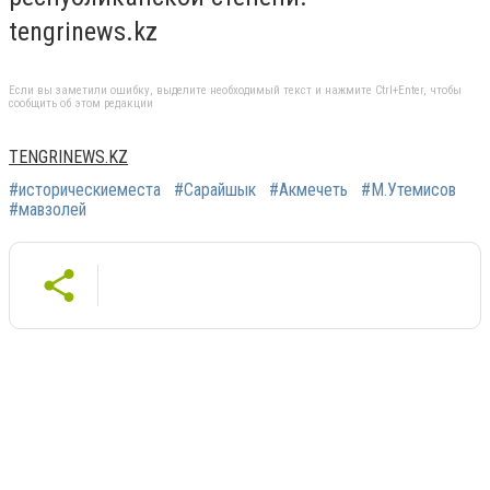
tengrinews.kz
Если вы заметили ошибку, выделите необходимый текст и нажмите Ctrl+Enter, чтобы
сообщить об этом редакции
TENGRINEWS.KZ
#историческиеместа
#Сарайшык
#Акмечеть
#М.Утемисов
#мавзолей