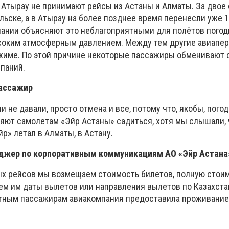
и Атырау не принимают рейсы из Астаны и Алматы. За двое 
льске, а в Атырау на более позднее время перенесли уже 1
ании объясняют это неблагоприятными для полётов пого
соким атмосферным давлением. Между тем другие авиапе
жиме. По этой причине некоторые пассажиры обменивают 
мпаний.
пассажир
и не давали, просто отмена и все, потому что, якобы, пого
яют самолетам «Эйр Астаны» садиться, хотя мы слышали, 
йр» летал в Алматы, в Астану.
джер по корпоративным коммуникациям АО «Эйр Астана
х рейсов мы возмещаем стоимость билетов, полную стои
ем им даты вылетов или направления вылетов по Казахстан
тным пассажирам авиакомпания предоставила проживание