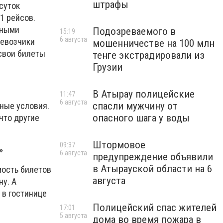
штрафы
суток
1 рейсов.
дными
Подозреваемого в
15:19
6 августа
ревозчики
мошенничестве на 100 млн
свои билеты
тенге экстрадировали из
Грузии
В Атырау полицейские
11:47
6 августа
спасли мужчину от
дные условия.
опасного шага у воды
что другие
Штормовое
09:37
»
6 августа
предупреждение объявили
в Атырауской области на 6
мость билетов
августа
у. А
 в гостинице
Полицейский спас жителей
17:01
5 августа
дома во время пожара в