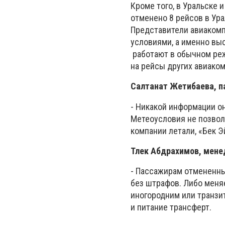
Кроме того, в Уральске 
отменено 8 рейсов в Ура
Представители авиакомп
условиями, а именно вы
работают в обычном ре
на рейсы других авиако
Салтанат Жетибаева, 
- Никакой информации он
Метеоусловия не позвол
компании летали, «Бек Э
Тлек Абдрахимов, мене
- Пассажирам отмененны
без штрафов. Либо меня
иногородним или транзи
и питание трансферт.