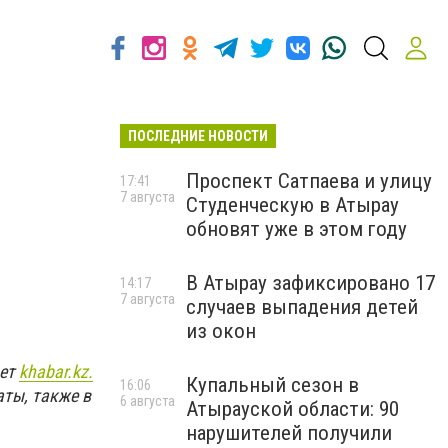
ПОСЛЕДНИЕ НОВОСТИ
Проспект Сатпаева и улицу
17:41
7 августа
Студенческую в Атырау
обновят уже в этом году
В Атырау зафиксировано 17
14:17
7 августа
случаев выпадения детей
из окон
ает
khabar.kz.
Купальный сезон в
16:06
аты, также в
6 августа
Атырауской области: 90
.
нарушителей получили