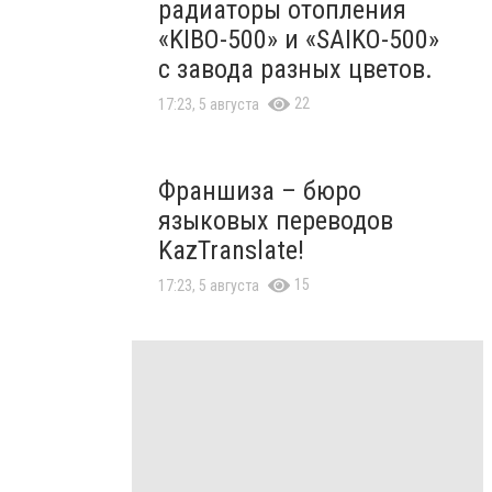
радиаторы отопления
«KIBO-500» и «SAIKO-500»
с завода разных цветов.
22
17:23, 5 августа
Франшиза – бюро
языковых переводов
KazTranslate!
15
17:23, 5 августа