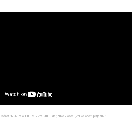
еобходимый текст и нажмите Ctrl+Enter, чтобы сообщить об этом редакции