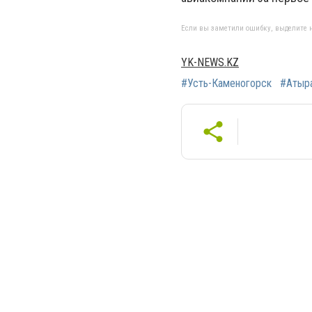
Если вы заметили ошибку, выделите н
YK-NEWS.KZ
#Усть-Каменогорск
#Атыр