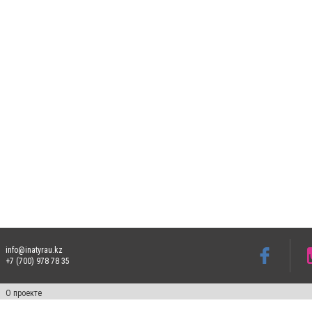
info@inatyrau.kz
+7 (700) 978 78 35
О проекте