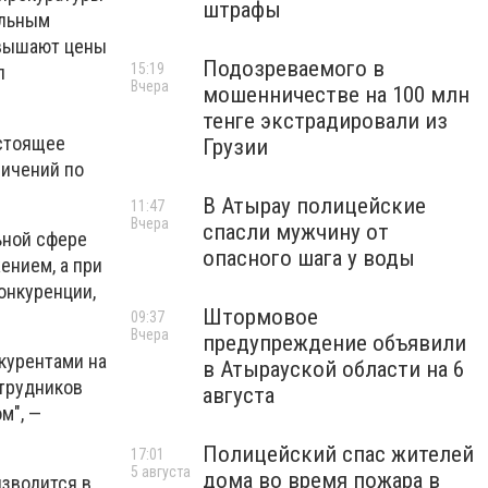
штрафы
ельным
евышают цены
Подозреваемого в
15:19
л
Вчера
мошенничестве на 100 млн
тенге экстрадировали из
астоящее
Грузии
ничений по
В Атырау полицейские
11:47
Вчера
спасли мужчину от
ьной сфере
опасного шага у воды
нием, а при
онкуренции,
Штормовое
09:37
Вчера
предупреждение объявили
курентами на
в Атырауской области на 6
отрудников
августа
м", —
Полицейский спас жителей
17:01
5 августа
дома во время пожара в
изводится в