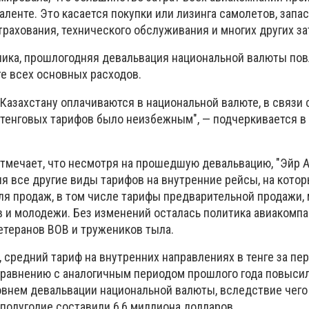
ленте. Это касается покупки или лизинга самолетов, запас
трахования, технического обслуживания и многих других за
ика, прошлогодняя девальвация национальной валюты пов
ге всех основных расходов.
Казахстану оплачиваются в национальной валюте, в связи 
тенговых тарифов было неизбежным", — подчеркивается в
отмечает, что несмотря на прошедшую девальвацию, "Эйр А
я все другие виды тарифов на внутренние рейсы, на кото
ля продаж, в том числе тарифы предварительной продажи
 и молодежи. Без изменений осталась политика авиакомпа
етеранов ВОВ и тружеников тыла.
 средний тариф на внутренних направлениях в тенге за пе
 сравнению с аналогичным периодом прошлого года повысил
овнем девальвации национальной валюты, вследствие чего
полугодие составили 6,6 миллиона долларов.