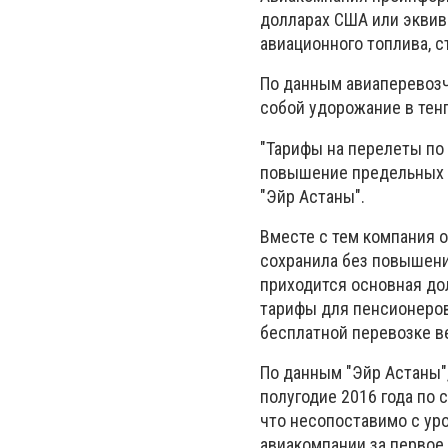
долларах США или эквива
авиационного топлива, с
По данным авиаперевозч
собой удорожание в тен
"Тарифы на перелеты по 
повышение предельных 
"Эйр Астаны".
Вместе с тем компания 
сохранила без повышени
приходится основная до
тарифы для пенсионеров
бесплатной перевозке в
По данным "Эйр Астаны",
полугодие 2016 года по
что несопоставимо с ур
авиакомпании за первое 