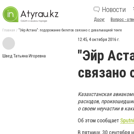
Новости
Досуг
Вопрос - отв
Главная
"Эйр Астана": подорожание билетов связано с девальвацией тенге
12:45, 4 октября 2016 г.
"Эйр Аст
Швед Татьяна Игоревна
связано 
Казахстанская авиакомп
расходов, произошедшим 
о своем неучастии в ка
Об этом сообщает
Sputn
В пятницу, 30 сентября