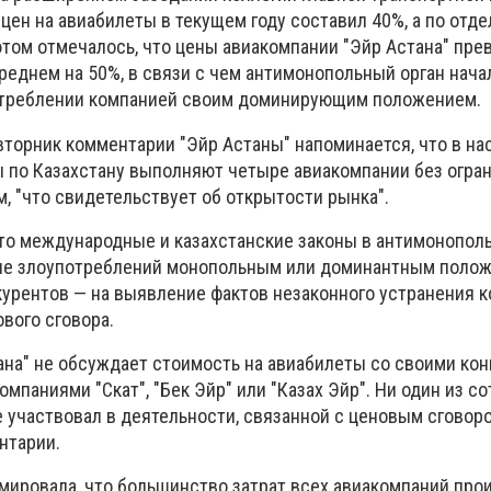
 цен на авиабилеты в текущем году составил 40%, а по отд
этом отмечалось, что цены авиакомпании "Эйр Астана" пр
реднем на 50%, в связи с чем антимонопольный орган нача
отреблении компанией своим доминирующим положением.
вторник комментарии "Эйр Астаны" напоминается, что в н
 по Казахстану выполняют четыре авиакомпании без огра
, "что свидетельствует об открытости рынка".
что международные и казахстанские законы в антимонопол
ие злоупотреблений монопольным или доминантным положе
курентов — на выявление фактов незаконного устранения к
ового сговора.
ана" не обсуждает стоимость на авиабилеты со своими кон
мпаниями "Скат", "Бек Эйр" или "Казах Эйр". Ни один из с
 участвовал в деятельности, связанной с ценовым сговоро
нтарии.
ировала, что большинство затрат всех авиакомпаний про