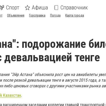
Спорт
Афиша
Справочник
ет
Объявления
Горсправка
Погода
Карта города
ана": подорожание би
с девальвацией тенге
ания "Эйр Астана" объяснила рост цен на авиабилеты уве
после резкой девальвации тенге в августе 2015 года, а т
ких-либо ценовых сговорах с другими участниками рынка а
ik Казахстан
.
 на расширенном заседании коллегии главной транспортной