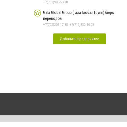
+7(701)988-50-18
Gala Global Group (Гала Глобал Групп) бюро
переводов
+7(702)202-17-88, +7(712)232-16-03
Добавить предприятие