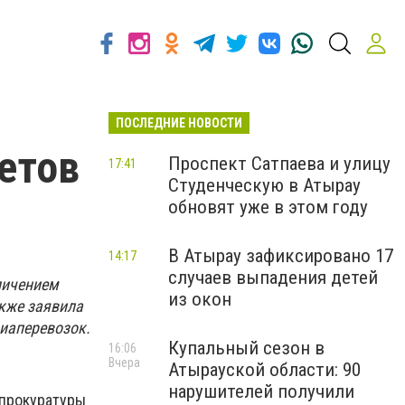
ПОСЛЕДНИЕ НОВОСТИ
летов
Проспект Сатпаева и улицу
17:41
Студенческую в Атырау
обновят уже в этом году
В Атырау зафиксировано 17
14:17
случаев выпадения детей
личением
из окон
акже заявила
виаперевозок.
Купальный сезон в
16:06
Вчера
Атырауской области: 90
нарушителей получили
 прокуратуры