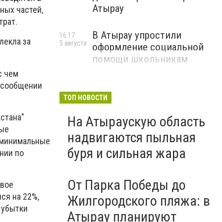
Атырау
ных частей,
трат.
В Атырау упростили
16:17
лекла за
5 августа
оформление социальной
помощи школьникам
с чем
 сообщении
ТОП НОВОСТИ
стана"
На Атыраускую область
рые
надвигаются пыльная
, минимальные
буря и сильная жара
нии по
От Парка Победы до
рвое
ся на 22%,
Жилгородского пляжа: в
 убытки
Атырау планируют