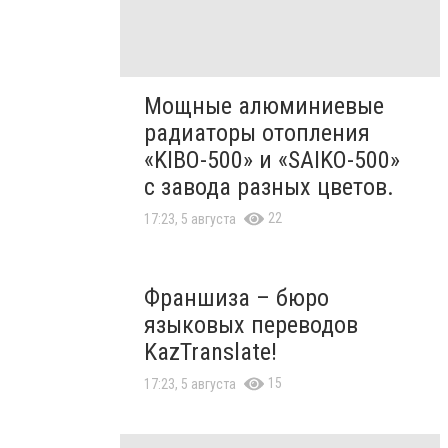
Мощные алюминиевые
радиаторы отопления
«KIBO-500» и «SAIKO-500»
с завода разных цветов.
22
17:23, 5 августа
Франшиза – бюро
языковых переводов
KazTranslate!
15
17:23, 5 августа