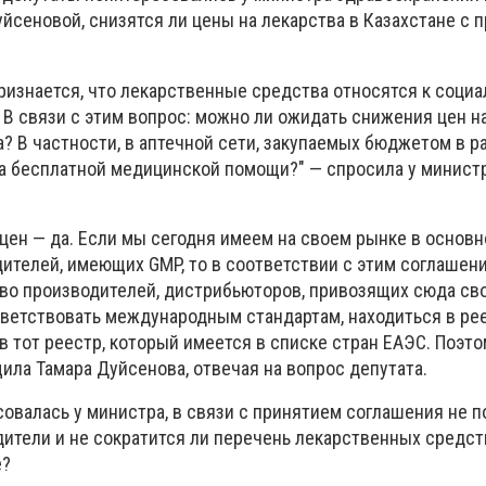
йсеновой, снизятся ли цены на лекарства в Казахстане с 
изнается, что лекарственные средства относятся к социа
.) В связи с этим вопрос: можно ли ожидать снижения цен н
? В частности, в аптечной сети, закупаемых бюджетом в р
а бесплатной медицинской помощи?" — спросила у минист
цен — да. Если мы сегодня имеем на своем рынке в основ
ителей, имеющих GMP, то в соответствии с этим соглашен
во производителей, дистрибьюторов, привозящих сюда сво
ветствовать международным стандартам, находиться в ре
 тот реестр, который имеется в списке стран ЕАЭС. Поэт
ила Тамара Дуйсенова, отвечая на вопрос депутата.
овалась у министра, в связи с принятием соглашения не 
ители и не сократится ли перечень лекарственных средст
е?