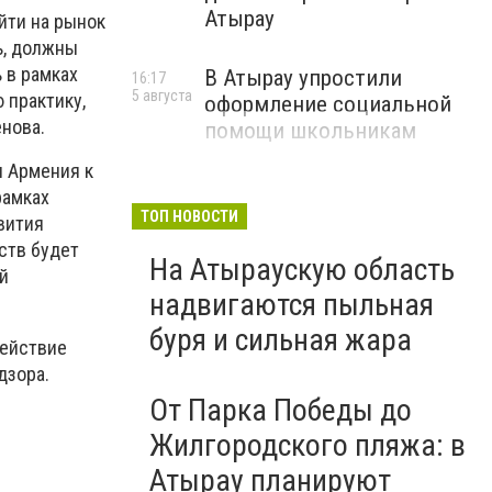
Атырау
йти на рынок
ь, должны
 в рамках
В Атырау упростили
16:17
5 августа
 практику,
оформление социальной
енова.
помощи школьникам
и Армения к
рамках
ТОП НОВОСТИ
вития
ств будет
На Атыраускую область
й
надвигаются пыльная
буря и сильная жара
действие
дзора.
От Парка Победы до
Жилгородского пляжа: в
Атырау планируют