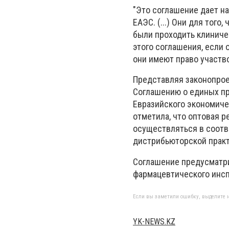
"Это соглашение дает н
ЕАЭС. (...) Они для тог
были проходить клиниче
этого соглашения, если
они имеют право участво
Представляя законопрое
Соглашению о единых пр
Евразийского экономиче
отметила, что оптовая р
осуществляться в соот
дистрибьюторской практ
Соглашение предусматр
фармацевтического инсп
Если вы заметили ошибку, выделите н
YK-NEWS.KZ