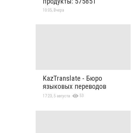
продукты: 575851
10:05, Вчера
KazTranslate - Бюро
языковых переводов
53
17:23, 5 августа