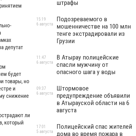
штрафы
принятием
Подозреваемого в
15:19
6 августа
льно-
мошенничестве на 100 млн
а
тенге экстрадировали из
амках
Грузии
ра депутат
В Атырау полицейские
11:47
6 августа
спасли мужчину от
ном
опасного шага у воды
ием будет
и товары, но
Штормовое
естре и
09:37
6 августа
предупреждение объявили
ому снижение
в Атырауской области на 6
августа
пострадают ли
в, который
Полицейский спас жителей
17:01
5 августа
дома во время пожара в