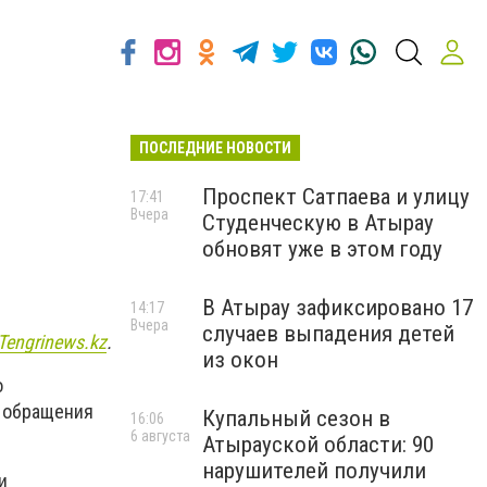
ПОСЛЕДНИЕ НОВОСТИ
Проспект Сатпаева и улицу
17:41
Вчера
Студенческую в Атырау
обновят уже в этом году
В Атырау зафиксировано 17
14:17
Вчера
случаев выпадения детей
Tengrinews.kz
.
из окон
о
х обращения
Купальный сезон в
16:06
6 августа
Атырауской области: 90
нарушителей получили
и