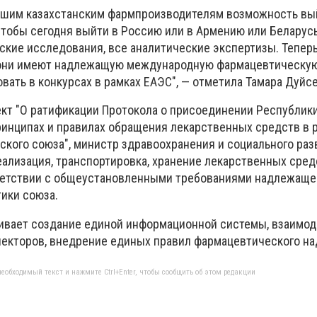
ашим казахстанским фармпроизводителям возможность вы
о, чтобы сегодня выйти в Россию или в Армению или Беларус
ские исследования, все аналитические экспертизы. Теперь
 они имеют надлежащую международную фармацевтическую
вать в конкурсах в рамках ЕАЭС", — отметила Тамара Дуйс
кт "О ратификации Протокола о присоединении Республик
инципах и правилах обращения лекарственных средств в 
ского союза", министр здравоохранения и социального раз
еализация, транспортировка, хранение лекарственных сред
ветствии с общеустановленными требованиями надлежаще
ики союза.
ивает создание единой информационной системы, взаимо
екторов, внедрение единых правил фармацевтического на
еобходимый текст и нажмите Ctrl+Enter, чтобы сообщить об этом редакции