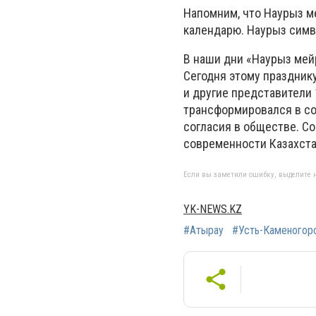
Напомним, что Наурыз м
календарю. Наурыз симв
В наши дни «Наурыз мей
Сегодня этому празднику
и другие представители
трансформировался в со
согласия в обществе. С
современности Казахста
Если вы заметили ошибку, выделите н
YK-NEWS.KZ
#Атырау
#Усть-Каменогор