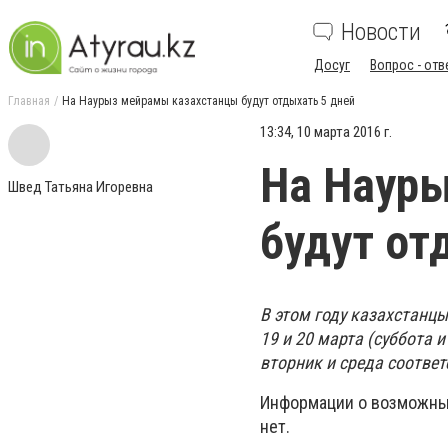
Новости
Досуг
Вопрос - отв
Главная
На Наурыз мейрамы казахстанцы будут отдыхать 5 дней
13:34, 10 марта 2016 г.
На Наур
Швед Татьяна Игоревна
будут от
В этом году казахстанц
19 и 20 марта (суббота 
вторник и среда соответ
Информации о возможных
нет.