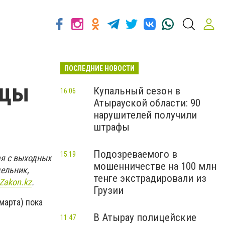
ПОСЛЕДНИЕ НОВОСТИ
нцы
Купальный сезон в
16:06
Атырауской области: 90
нарушителей получили
штрафы
Подозреваемого в
15:19
ая с выходных
мошенничестве на 100 млн
дельник,
тенге экстрадировали из
Zakon.kz
.
Грузии
марта) пока
В Атырау полицейские
11:47