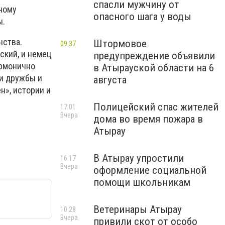
спасли мужчину от
ному
опасного шага у воды
ы.
нства.
Штормовое
09:37
ский, и немец
предупреждение объявили
армонично
в Атырауской области на 6
ии дружбы и
августа
н», истории и
Полицейский спас жителей
17:01
Вчера
дома во время пожара в
Атырау
В Атырау упростили
16:17
Вчера
оформление социальной
помощи школьникам
Ветеринары Атырау
10:28
Вчера
привили скот от особо