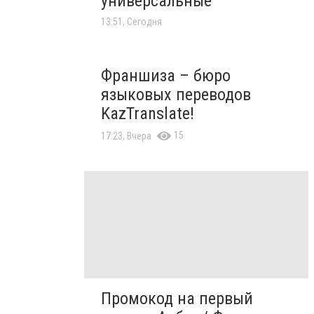
универсальные
13:51, Сегодня
Франшиза – бюро
языковых переводов
KazTranslate!
15
17:23, Вчера
Промокод на первый