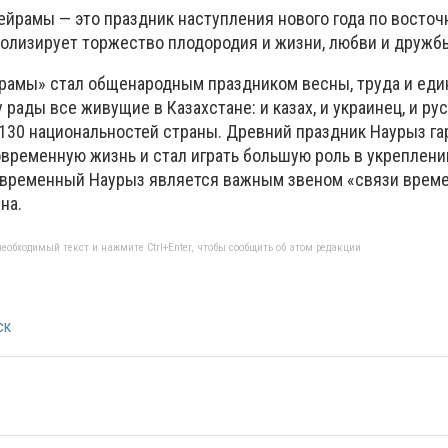
ейрамы — это праздник наступления нового года по восточ
олизирует торжество плодородия и жизни, любви и дружб
рамы» стал общенародным праздником весны, труда и еди
 рады все живущие в Казахстане: и казах, и украинец, и рус
 130 национальностей страны. Древний праздник Наурыз г
временную жизнь и стал играть большую роль в укреплен
овременный Наурыз является важным звеном «связи време
на.
еобходимый текст и нажмите Ctrl+Enter, чтобы сообщить об этом редакции
ск