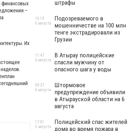
штрафы
о финансовых
редложения –
ла
Подозреваемого в
15:19
6 августа
мошенничестве на 100 млн
тенге экстрадировали из
Грузии
хитектуры. Их
В Атырау полицейские
11:47
6 августа
спасли мужчину от
настоящее
опасного шага у воды
 наделов.
генплан
 сегодняшний
Штормовое
09:37
6 августа
предупреждение объявили
в Атырауской области на 6
августа
Полицейский спас жителей
17:01
5 августа
дома во время пожара в