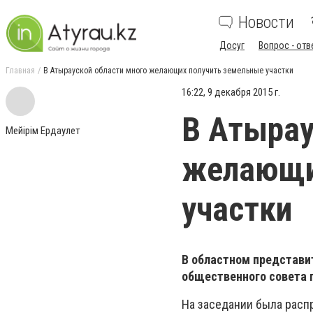
Новости
Досуг
Вопрос - отв
Главная
В Атырауской области много желающих получить земельные участки
16:22, 9 декабря 2015 г.
В Атырау
Мейiрiм Ердаулет
желающи
участки
В областном представи
общественного совета 
На заседании была распр