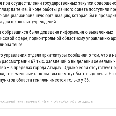
ия при осуществлении государственных закупок совершен
ллиарда тенге. В ходе работы данного совета поступили п
 специализированную организацию, которая бы и проводи
и для школьных учреждений.
ия собравшихся была доведена информация о выявленных
нсовой сфере, подконтрольной областному управлению ар
лиона тенге.
го управления отдела архитектуры сообщили о том, что в 
на рассмотрении 67 тыс. заявлений о выделении земельных
о – в пределах города Атырау. Однако если отсутствует 
лка, то земельные наделы там не могут быть выделены. На
пунктов области генплан имеется только у 38.
еобходимый текст и нажмите Ctrl+Enter, чтобы сообщить об этом редакции