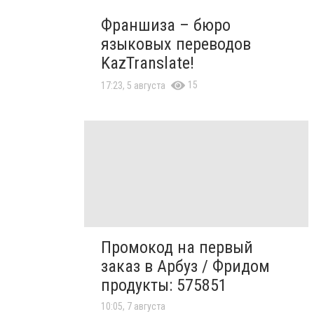
Франшиза – бюро
языковых переводов
KazTranslate!
15
17:23, 5 августа
Промокод на первый
заказ в Арбуз / Фридом
продукты: 575851
10:05, 7 августа